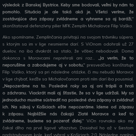
výsledok z Banskej Bystrice. Keby sme bodovali, veľmi by nám to
pomohlo. Situácia je ale taká aká je. Všetci veríme, že
zostávajúce dva zápasy zvládneme a vyhneme sa aj baráži,“
skonštatoval defenzívny pilier MFK Zemplín Michalovce Filip Vaško.
Ako spomíname, Zemplínčania privítajú na svojom trávniku súpera,
s ktorým sa im v lige nesmierne darí. S ViOnom odohrali už 27
duelov, no iba dvakrát sa stalo, že vôbec nebodovali. Doma
dokonca s Moravcami neprehrali ani raz…
„Ja verím, že to
neporušíme a zabodujeme aj v sobotu,“
presvedčivo konštatuje
Filip Vaško, ktorý sa pri následne otázke, či mu nebudú Moravce
v lige chýbať, keďže sa Michalovčanom proti ním darí iba pousmial.
„Nepozeráme na to. Posledné roky sa aj oni trápili a hrali
o záchranu. Viackrát mali aj šťastie, že sa v lige udržali. My sa
jednoducho musíme sústrediť na posledné dva zápasy a zvládnuť
ich. Na súboj v Košiciach ešte nepozeráme. Ideme od zápasu
k zápasu. Najbližšie nás čakajú Zlaté Moravce a keď to
zvládneme, budeme sa pozerať ďalej.“
ViOn rovnako ako my
čakal dlho na prvé ligové víťazstvo. Dosiahol ho až v šiestom
nadstavbovom kole, keď vyhral v Košiciach 2:0. Následne naplno