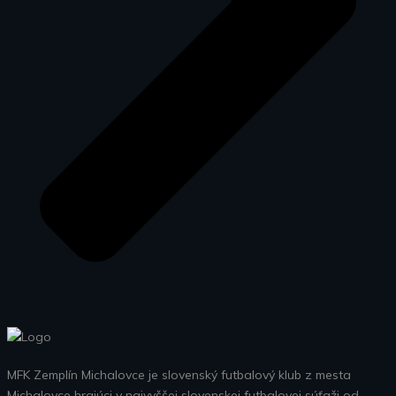
MFK Zemplín Michalovce je slovenský futbalový klub z mesta
Michalovce hrajúci v najvyššej slovenskej futbalovej súťaži od