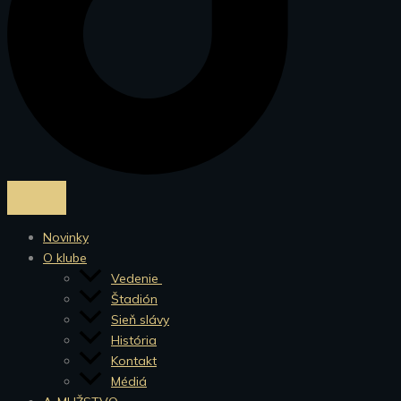
Novinky
O klube
Vedenie
Štadión
Sieň slávy
História
Kontakt
Médiá