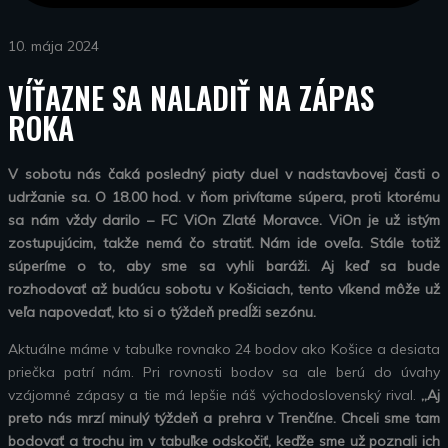
10. mája 2024
VÍŤAZNE SA NALADIŤ NA ZÁPAS
ROKA
V sobotu nás čaká posledný piaty duel v nadstavbovej časti o
udržanie sa. O 18.00 hod. v ňom privítame súpera, proti ktorému
sa nám vždy darilo – FC ViOn Zlaté Moravce. ViOn je už istým
zostupujúcim, takže nemá čo stratiť. Nám ide oveľa. Stále totiž
súperíme o to, aby sme sa vyhli baráži. Aj keď sa bude
rozhodovať až budúcu sobotu v Košiciach, tento víkend môže už
veľa napovedať, kto si o týždeň predĺži sezónu.
Aktuálne máme v tabuľke rovnako 24 bodov ako Košice a desiata
priečka patrí nám. Pri rovnosti bodov sa ale berú do úvahy
vzájomné zápasy a tie má lepšie náš východoslovenský rival.
„Aj
preto nás mrzí minulý týždeň a prehra v Trenčíne. Chceli sme tam
bodovať a trochu im v tabuľke odskočiť, keďže sme už poznali ich