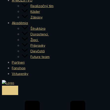
A-MUŽSTVO
Realizačný tím
Káder
Zápasy
Akadémia
Štruktúra
Dorastenci
Žiaci
Prípravky
Dievčatá
Future team
Partneri
Fanshop
Vstupenky