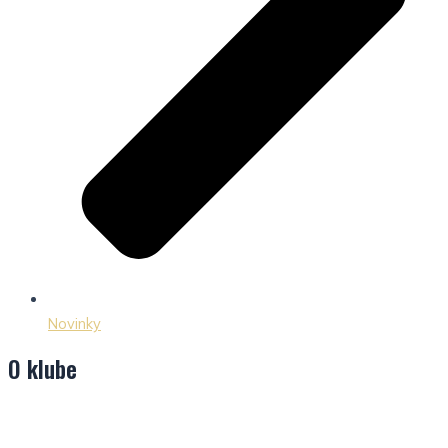
Novinky
O klube