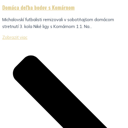
Domáca deľba bodov s Komárnom
Michalovskí futbalisti remizovali v sobotňajšom domácom
stretnutí 3. kola Niké ligy s Komárnom 1:1. Na...
Zobraziť viac