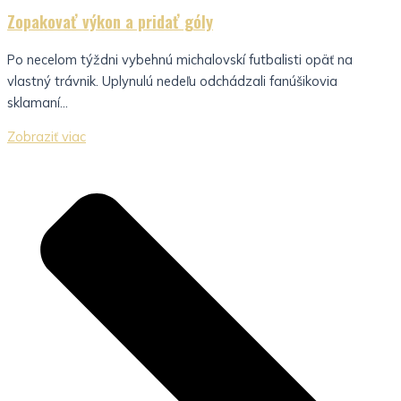
Zopakovať výkon a pridať góly
Po necelom týždni vybehnú michalovskí futbalisti opäť na
vlastný trávnik. Uplynulú nedeľu odchádzali fanúšikovia
sklamaní...
Zobraziť viac