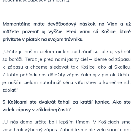
Momentálne máte deväťbodový náskok na Vion a už
môžete pozerať aj vyššie. Pred vami sú Košice, ktoré
privítate v piatok na svojom trávniku.
„Určite je našim cieľom nielen zachrániť sa, ale aj vyhnúť
sa baráži. Teraz je pred nami jasný cieľ – ideme od zápasu
k zápasu a chceme sledovať tak Košice, ako aj Skalicu.
Z tohto pohľadu nás dôležitý zápas čaká aj v piatok. Určite
je naším cieľom natiahnúť sériu víťazstiev a konečne ich
zdolať.“
S Košicami ste dvakrát ťahali za kratší koniec. Ako ste
videli zápasy v základnej časti?
„U nás doma určite boli lepším tímom. V Košiciach sme
zase hrali výborný zápas. Zahodili sme ale veľa šancí a oni