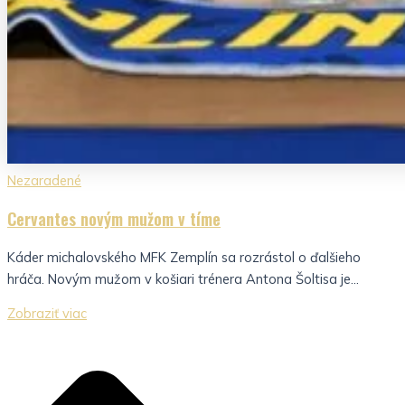
Nezaradené
Cervantes novým mužom v tíme
Káder michalovského MFK Zemplín sa rozrástol o ďalšieho
hráča. Novým mužom v košiari trénera Antona Šoltisa je...
Zobraziť viac