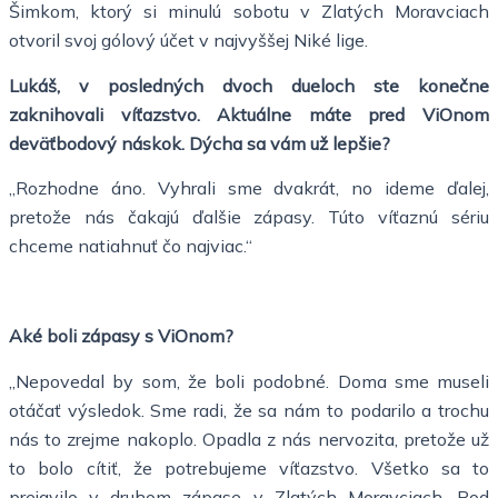
Šimkom, ktorý si minulú sobotu v Zlatých Moravciach
otvoril svoj gólový účet v najvyššej Niké lige.
Lukáš, v posledných dvoch dueloch ste konečne
zaknihovali víťazstvo. Aktuálne máte pred ViOnom
deväťbodový náskok. Dýcha sa vám už lepšie?
„Rozhodne áno. Vyhrali sme dvakrát, no ideme ďalej,
pretože nás čakajú ďalšie zápasy. Túto víťaznú sériu
chceme natiahnuť čo najviac.“
Aké boli zápasy s ViOnom?
„Nepovedal by som, že boli podobné. Doma sme museli
otáčať výsledok. Sme radi, že sa nám to podarilo a trochu
nás to zrejme nakoplo. Opadla z nás nervozita, pretože už
to bolo cítiť, že potrebujeme víťazstvo. Všetko sa to
prejavilo v druhom zápase v Zlatých Moravciach. Pod