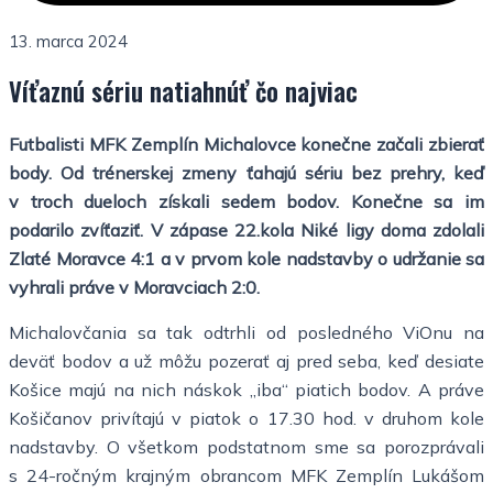
13. marca 2024
Víťaznú sériu natiahnúť čo najviac
Futbalisti MFK Zemplín Michalovce konečne začali zbierať
body. Od trénerskej zmeny ťahajú sériu bez prehry, keď
v troch dueloch získali sedem bodov. Konečne sa im
podarilo zvíťaziť. V zápase 22.kola Niké ligy doma zdolali
Zlaté Moravce 4:1 a v prvom kole nadstavby o udržanie sa
vyhrali práve v Moravciach 2:0.
Michalovčania sa tak odtrhli od posledného ViOnu na
deväť bodov a už môžu pozerať aj pred seba, keď desiate
Košice majú na nich náskok „iba“ piatich bodov. A práve
Košičanov privítajú v piatok o 17.30 hod. v druhom kole
nadstavby. O všetkom podstatnom sme sa porozprávali
s 24-ročným krajným obrancom MFK Zemplín Lukášom