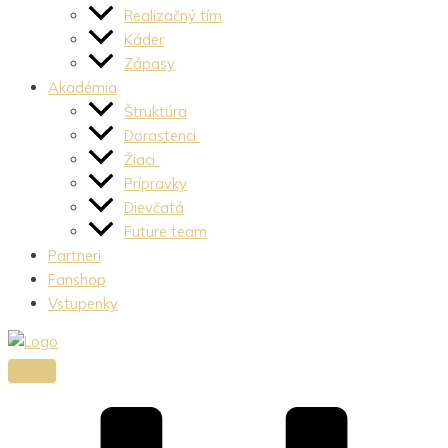
Realizačný tím
Káder
Zápasy
Akadémia
Štruktúra
Dorastenci
Žiaci
Prípravky
Dievčatá
Future team
Partneri
Fanshop
Vstupenky