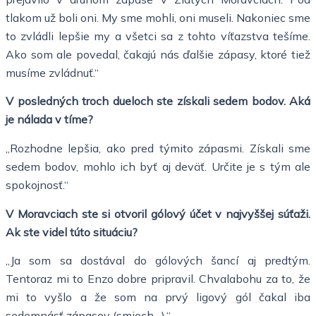
tlakom už boli oni. My sme mohli, oni museli. Nakoniec sme
to zvládli lepšie my a všetci sa z tohto víťazstva tešíme.
Ako som ale povedal, čakajú nás ďalšie zápasy, ktoré tiež
musíme zvládnuť.“
V posledných troch dueloch ste získali sedem bodov. Aká
je nálada v tíme?
„Rozhodne lepšia, ako pred týmito zápasmi. Získali sme
sedem bodov, mohlo ich byť aj deväť. Určite je s tým ale
spokojnosť.“
V Moravciach ste si otvoril gólový účet v najvyššej súťaži.
Ak ste videl túto situáciu?
„Ja som sa dostával do gólových šancí aj predtým.
Tentoraz mi to Enzo dobre pripravil. Chvalabohu za to, že
mi to vyšlo a že som na prvý ligový gól čakal iba
sedemnásť zápasov (smiech…).“