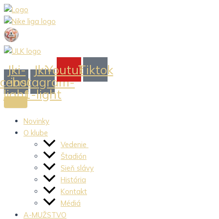
Preskočiť
na
obsah
Jki-
Jki-
Youtube
Tiktok
acebook-
instagram-
light
1-light
Novinky
O klube
Vedenie
Štadión
Sieň slávy
História
Kontakt
Médiá
A-MUŽSTVO