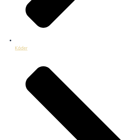
Káder