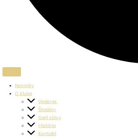
Novinky
O klube
Vedenie
Štadión
Sieň slávy
História
Kontakt