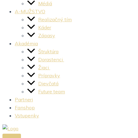
Médiá
A-MUŽSTVO
Realizačný tím
Káder
Zápasy
Akadémia
Štruktúra
Dorastenci
Žiaci
Prípravky
Dievčatá
Future team
Partneri
Fanshop
Vstupenky