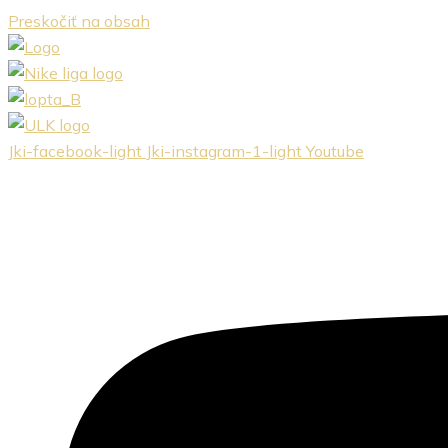
Preskočiť na obsah
Jki-facebook-light
Jki-instagram-1-light
Youtube