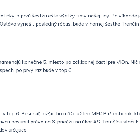
oreticky, o prvú šestku ešte všetky tímy našej ligy. Po víkende
e. Ostáva vyriešiť posledný rébus, bude v hornej šestke Tren
znamenajú konečné 5. miesto po základnej časti pre ViOn. Nič
úspech, po prvý raz bude v top 6.
e v top 6. Posunúť nižšie ho môže už len MFK Ružomberok, kt
avou posunul práve na 6. priečku na úkor AS. Trenčínu stačí k
odov určujúce.