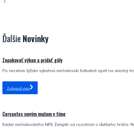
Ďalšie
Novinky
Zopakovať výkon a pridať góly
Po necelom týždni vybehnú michalovskí futbalisti opäť na vlastný tr
Zobraziť viac
Cervantes novým mužom v tíme
Káder michalovského MFK Zemplín sa rozrástol o ďalšieho hráča. No