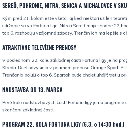
SEREĎ, POHRONIE, NITRA, SENICA A MICHALOVCE V SKU
Kým pred 21. kolom ešte všetci, aj keď niektorí už len teoreti
udržanie sa vo Fortuna lige. Nitra i Sereď majú zhodne 22 b
top 6, rozhodujú vzájomné zápasy. Trenčín ich má lepšie s
ATRAKTÍVNE TELEVÍZNE PRENOSY
V poslednom, 22. kole, základnej časti Fortuna ligy je na 
Streda. Duel odvysiela v priamom prenose Orange Šport. RT
Trenčania bojujú o top 6, Spartak bude chcieť uhájiť tretiu
NADSTAVBA OD 13. MARCA
Prvé kolo nadstavbových častí Fortuna ligy je na programe 
skončení základnej časti.
PROGRAM 22. KOLA FORTUNA LIGY (6.3. o 14:30 hod