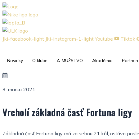
Preskočiť
na
obsah
Jki-facebook-light
Jki-instagram-1-light
Youtube
Tiktok
Novinky
O klube
A-MUŽSTVO
Akadémia
Partneri
3. marca 2021
Vrcholí základná časť Fortuna ligy
Základná časť Fortuna ligy má za sebou 21 kôl, ostáva posled