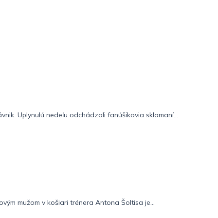
ávnik. Uplynulú nedeľu odchádzali fanúšikovia sklamaní...
vým mužom v košiari trénera Antona Šoltisa je...