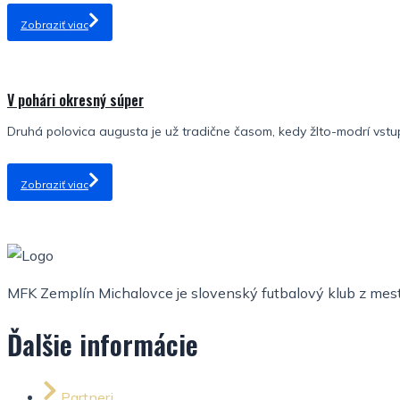
Zobraziť viac
V pohári okresný súper
Druhá polovica augusta je už tradične časom, kedy žlto-modrí vstu
Zobraziť viac
MFK Zemplín Michalovce je slovenský futbalový klub z mesta
Ďalšie informácie
Partneri