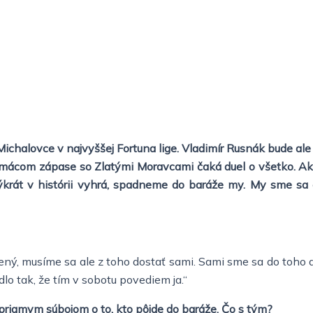
halovce v najvyššej Fortuna lige. Vladimír Rusnák bude ale v
 domácom zápase so Zlatými Moravcami čaká duel o všetko. Aktu
ýkrát v histórii vyhrá, spadneme do baráže my. My sme sa 
nený, musíme sa ale z toho dostať sami. Sami sme sa do toho d
lo tak, že tím v sobotu povediem ja.“
priamym súbojom o to, kto pôjde do baráže. Čo s tým?