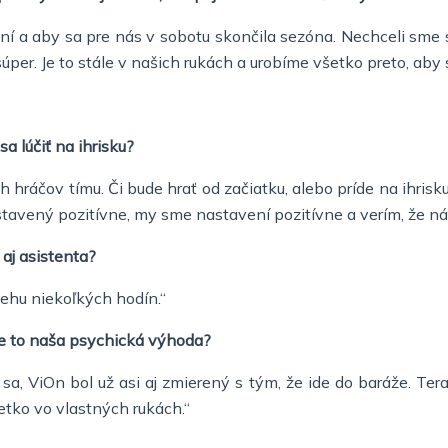
ní a aby sa pre nás v sobotu skončila sezóna. Nechceli sme 
úper. Je to stále v našich rukách a urobíme všetko preto, aby
a lúčiť na ihrisku?
h hráčov tímu. Či bude hrať od začiatku, alebo príde na ihrisku
 nastavený pozitívne, my sme nastavení pozitívne a verím, že 
aj asistenta?
ehu niekoľkých hodín.“
de to naša psychická výhoda?
sa, ViOn bol už asi aj zmierený s tým, že ide do baráže. Tera
etko vo vlastných rukách.“