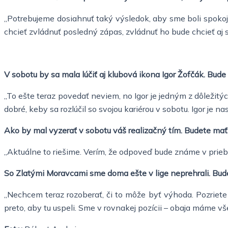
„Potrebujeme dosiahnuť taký výsledok, aby sme boli spokoj
chcieť zvládnuť posledný zápas, zvládnuť ho bude chcieť aj s
V sobotu by sa mala lúčiť aj klubová ikona Igor Žofčák. Bude s
„To ešte teraz povedať neviem, no Igor je jedným z dôležitýc
dobré, keby sa rozlúčil so svojou kariérou v sobotu. Igor je
Ako by mal vyzerať v sobotu váš realizačný tím. Budete mať 
„Aktuálne to riešime. Verím, že odpoveď bude známe v prieb
So Zlatými Moravcami sme doma ešte v lige neprehrali. Bu
„Nechcem teraz rozoberať, či to môže byť výhoda. Pozriete 
preto, aby tu uspeli. Sme v rovnakej pozícii – obaja máme vš