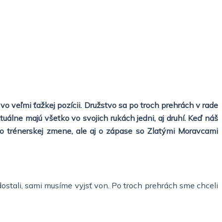
o veľmi ťažkej pozícii. Družstvo sa po troch prehrách v rade
álne majú všetko vo svojich rukách jedni, aj druhí. Keď náš
o trénerskej zmene, ale aj o zápase so Zlatými Moravcami
ostali, sami musíme vyjsť von. Po troch prehrách sme chceli