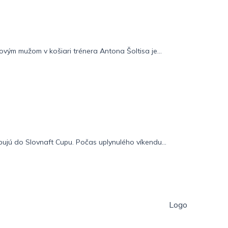
vým mužom v košiari trénera Antona Šoltisa je...
pujú do Slovnaft Cupu. Počas uplynulého víkendu...