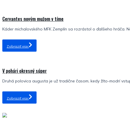
Cervantes novým mužom v tíme
Káder michalovského MFK Zemplín sa rozrástol o ďalšieho hráča. No
Zobraziť viac
V pohári okresný súper
Druhá polovica augusta je už tradične časom, kedy žlto-modrí vstu
Zobraziť viac