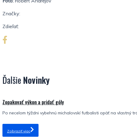
Foto:
Róbert Andrejov
Značky:
Zdieľať:
Ďalšie
Novinky
Zopakovať výkon a pridať góly
Po necelom týždni vybehnú michalovskí futbalisti opäť na vlastný tr
Zobraziť viac