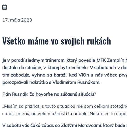
17. mája 2023
Všetko máme vo svojich rukách
Je v poradí siedmym trénerom, ktorý povedie MFK Zemplín Mic
dostalo do situácie, v ktorej byť nechcelo. V sobotu ich v
tím zaboduje, vyhne sa baráži, keď ViOn u nás vôbec prv
porozprávali nakrátko s Vladimírom Rusnákom.
Pán Rusnák, čo hovoríte na súčasnú situáciu?
„Musím sa priznať, s touto situáciou nie som celkom stotož
urobiť zmenu, no veľa možností tu nebolo. Nakoniec to dopad
V sobotu vás čaká zápas so Zlatými Moravcami, ktorý bude 