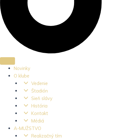
Novinky
O klube
Vedenie
Štadión
Sieň slávy
História
Kontakt
Médiá
A-MUŽSTVO
Realizačný tím