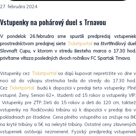
27. februára 2024
Vstupenky na pohárový duel s Trnavou
V pondelok 26.februára sme spustili predpredaj vstupeniek
prostredníctvom predajnej siete
Ticketportal
na štvrťfinálový duel
Slovnaft Cupu, v ktorom v stredu šiesteho marca o 17.30 hod.
privítame víťaza posledných dvoch ročníkov FC Spartak Trnava.
Vstupenky cez
Ticketportal
sa dajú kupovať nepretržite vo dne 
noci až do výkopu stretnutia teda do stredy do 17.30 hod.
Cez
Ticketportal
budú k dispozícii v predaji tieto vstupenky: Pln
vstupné, Ženy, Seniori 62+, študenti od 15 rokov a vstupenky VIP.
Vstupenky pre ZŤP, Deti do 15 rokov a deti do 120 cm, taktiež
vstupenky na Rodičovskú tribúnu sú k dispozícii v predaji iba v
pokladniach pri štadióne. Cena plného vstupného sa znižuje na 8€
na kryté tribúny a 5€ na nekryté tribúny. Ostatné ceny zľavnených
vstupeniek ostávajú nezmenené. Fyzický predpredaj vstupeniek