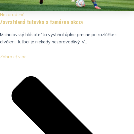
Nezaradené
Zavraždená tutovka a famózna akcia
Michalovský hlásateľ to vystihol úplne presne pri rozlúčke s
divákmi: futbal je niekedy nespravodlivý. V...
Zobraziť viac