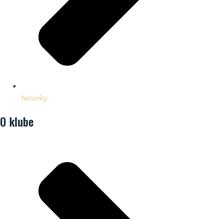
Novinky
O klube