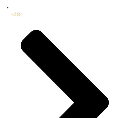
Káder