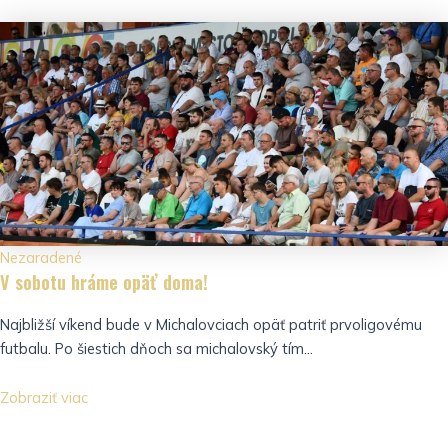
Nezaradené
V sobotu hráme opäť doma!
Najbližší víkend bude v Michalovciach opäť patriť prvoligovému
futbalu. Po šiestich dňoch sa michalovský tím...
Zobraziť viac