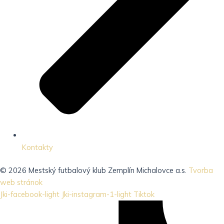
Kontakty
© 2026 Mestský futbalový klub Zemplín Michalovce a.s.
Tvorba
web stránok
Jki-facebook-light
Jki-instagram-1-light
Tiktok