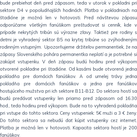
bude prebiehať deň pred zápasom, teda v utorok v pokladni pri
sektore D4 v popoludňajších hodinách. Platba v pokladniach na
štadióne je možná len v hotovosti. Pred návštevou zápasu
odporúčame všetkým fanúšikom preštudovať si cenník, kde v
prípade nekrytých tribún sú výrazne zľavy. Taktiež pre rodiny s
deťmi je vyhradený sektor B5 na krytej tribúne so zvýhodneným
rodinným vstupným. Upozorňujeme držiteľov permanentiek, že na
zápasy Slovenského pohára permanentka neplatí a je potrebné si
zakúpiť vstupenku. V deň zápasu budú hodinu pred výkopom
otvorené pokladne pri štadióne. Od kasárni bude otvorená jedna
pokladňa pre domácich fanúšikov. A od umelej trávy jedna
pokladňa pre domácich fanúšikov a jedna pre fanúšikov
hosťujúceho mužstva pri ich sektore B11-B12. Do sektora hostí sa
budú predávať vstupenky len priamo pred zápasom od 16.30
hod., teda hodinu pred výkopom. Bude na to vyhradená pokladňa
pri vstupe do tohto sektora. Ceny vstupeniek: 5€ muži a 3 € ženy.
Do tohto sektora sa nebudú dať kúpiť vstupenky cez internet.
Platba je možná len v hotovosti. Kapacita sektora hostí je 200
fanúšikov.