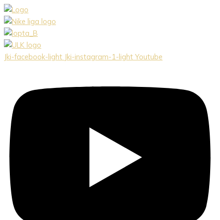
Preskočiť
na
obsah
Jki-facebook-light
Jki-instagram-1-light
Youtube