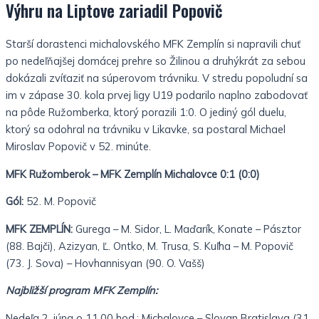
Výhru na Liptove zariadil Popovič
Starší dorastenci michalovského MFK Zemplín si napravili chuť
po nedeľňajšej domácej prehre so Žilinou a druhýkrát za sebou
dokázali zvíťaziť na súperovom trávniku. V stredu popoludní sa
im v zápase 30. kola prvej ligy U19 podarilo naplno zabodovať
na pôde Ružomberka, ktorý porazili 1:0. O jediný gól duelu,
ktorý sa odohral na trávniku v Likavke, sa postaral Michael
Miroslav Popovič v 52. minúte.
MFK Ružomberok – MFK Zemplín Michalovce 0:1 (0:0)
Gól:
52. M. Popovič
MFK ZEMPLÍN:
Gurega – M. Sidor, L. Maďarík, Konate – Pásztor
(88. Bajči), Azizyan, Ľ. Ontko, M. Trusa, S. Kuľha – M. Popovič
(73. J. Sova) – Hovhannisyan (90. O. Vašš)
Najbližší program MFK Zemplín:
Nedeľa 2. júna o 11.00 hod.: Michalovce – Slovan Bratislava (31.