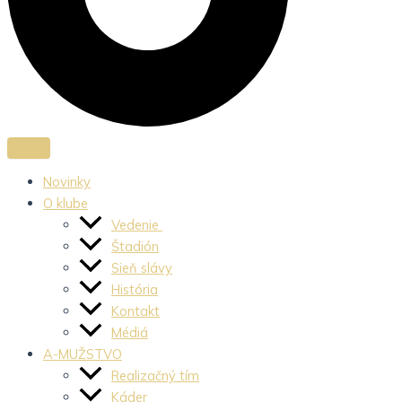
Novinky
O klube
Vedenie
Štadión
Sieň slávy
História
Kontakt
Médiá
A-MUŽSTVO
Realizačný tím
Káder