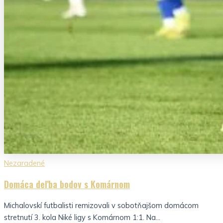
Nezaradené
Domáca deľba bodov s Komárnom
Michalovskí futbalisti remizovali v sobotňajšom domácom
stretnutí 3. kola Niké ligy s Komárnom 1:1. Na...