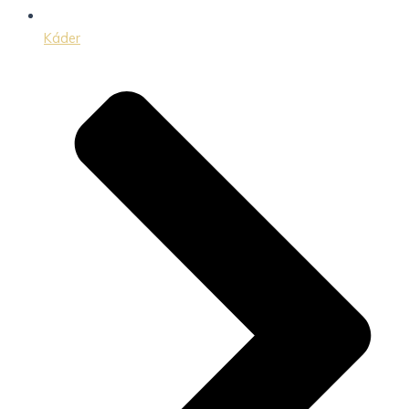
Káder