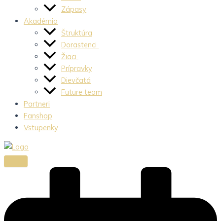
Zápasy
Akadémia
Štruktúra
Dorastenci
Žiaci
Prípravky
Dievčatá
Future team
Partneri
Fanshop
Vstupenky