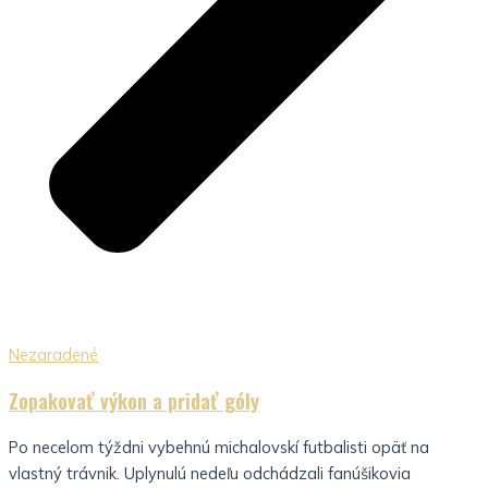
Nezaradené
Zopakovať výkon a pridať góly
Po necelom týždni vybehnú michalovskí futbalisti opäť na
vlastný trávnik. Uplynulú nedeľu odchádzali fanúšikovia