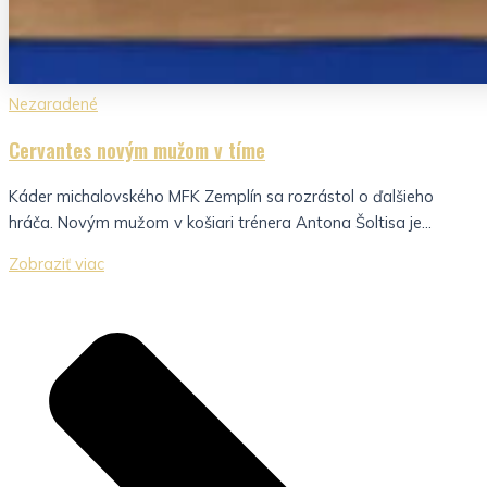
Nezaradené
Cervantes novým mužom v tíme
Káder michalovského MFK Zemplín sa rozrástol o ďalšieho
hráča. Novým mužom v košiari trénera Antona Šoltisa je...
Zobraziť viac