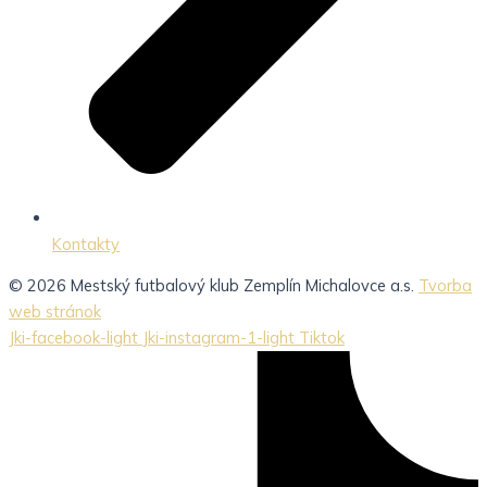
Kontakty
© 2026 Mestský futbalový klub Zemplín Michalovce a.s.
Tvorba
web stránok
Jki-facebook-light
Jki-instagram-1-light
Tiktok