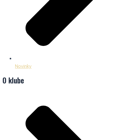
Novinky
O klube