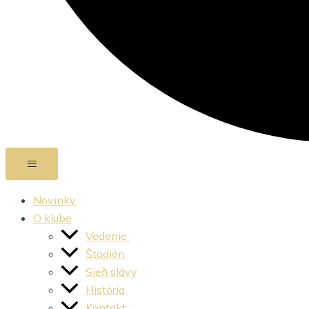
Novinky
O klube
Vedenie
Štadión
Sieň slávy
História
Kontakt