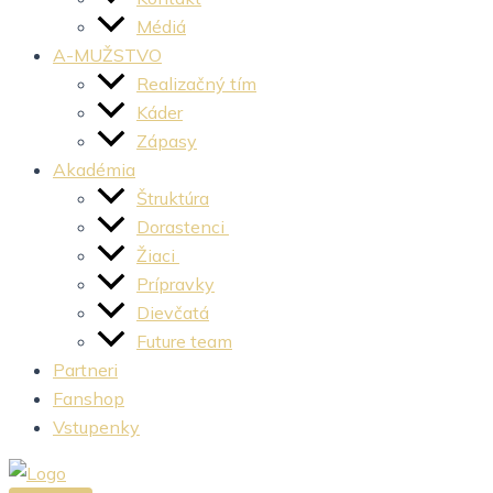
Médiá
A-MUŽSTVO
Realizačný tím
Káder
Zápasy
Akadémia
Štruktúra
Dorastenci
Žiaci
Prípravky
Dievčatá
Future team
Partneri
Fanshop
Vstupenky