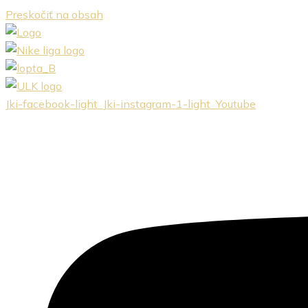
Preskočiť na obsah
Jki-facebook-light
Jki-instagram-1-light
Youtube