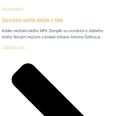
Nezaradené
Cervantes novým mužom v tíme
Káder michalovského MFK Zemplín sa rozrástol o ďalšieho
hráča. Novým mužom v košiari trénera Antona Šoltisa je...
Zobraziť viac