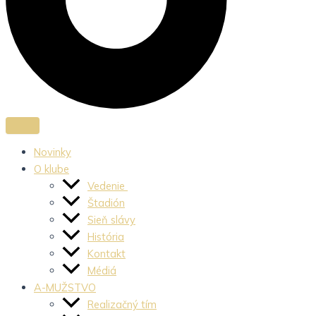
Novinky
O klube
Vedenie
Štadión
Sieň slávy
História
Kontakt
Médiá
A-MUŽSTVO
Realizačný tím