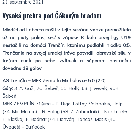
21. septembra 2021
Vysoká prehra pod Čákovým hradom
Mladíci od Laborca našli v tejto sezóne vonku premožiteľa
až na piaty pokus, keď v zápase 8. kola prvej ligy U19
nestačili na domáci Trenčín, ktorému podľahli hladko 0:5.
Trenčania na svojej umelej tráve potvrdili obrovskú silu, v
treťom dueli po sebe zvíťazili a súperom nastrieľali
dovedna 13 gólov!
AS Trenčín – MFK Zemplín Michalovce 5:0 (2:0)
Góly:
3. A. Gaži, 20. Šebeň, 55. Hollý, 63. J. Veselý, 90+.
Šebeň
MFK ZEMPLÍN:
Mišina – R. Rigo, Loffay, Volanakis, Holp
(74. Mir. Marcin) – R. Balog (58. Z. Záhradník) – Ivanko (46.
P. Blaško), F. Bodnár (74. Lichvár), Tancoš, Matis (46.
Üvegeš) – Bujňaček