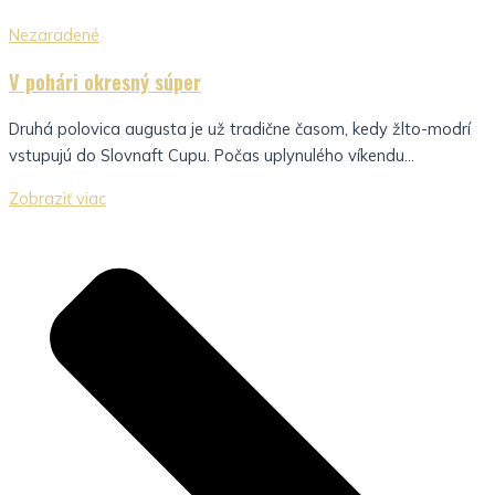
Nezaradené
V pohári okresný súper
Druhá polovica augusta je už tradične časom, kedy žlto-modrí
vstupujú do Slovnaft Cupu. Počas uplynulého víkendu...
Zobraziť viac