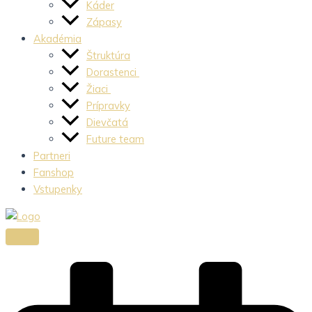
Káder
Zápasy
Akadémia
Štruktúra
Dorastenci
Žiaci
Prípravky
Dievčatá
Future team
Partneri
Fanshop
Vstupenky