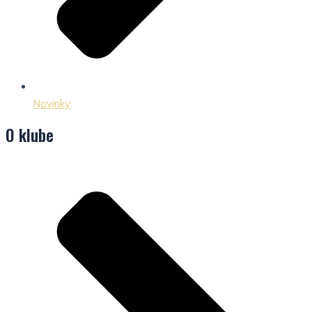
Novinky
O klube