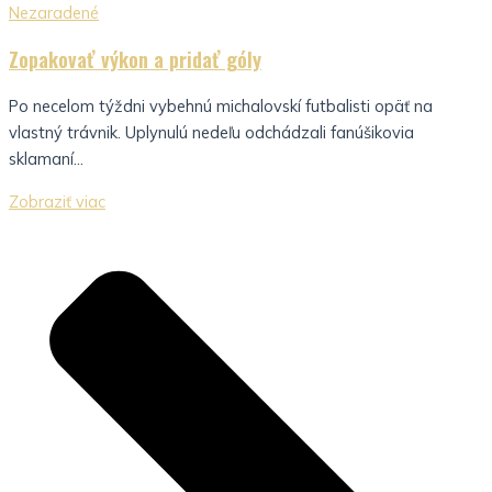
Nezaradené
Zopakovať výkon a pridať góly
Po necelom týždni vybehnú michalovskí futbalisti opäť na
vlastný trávnik. Uplynulú nedeľu odchádzali fanúšikovia
sklamaní...
Zobraziť viac