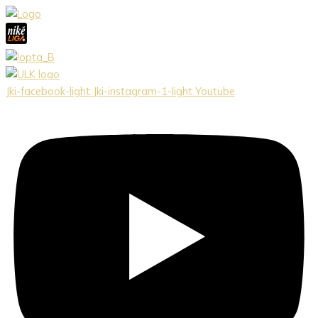
Preskočiť
na
obsah
Jki-facebook-light
Jki-instagram-1-light
Youtube