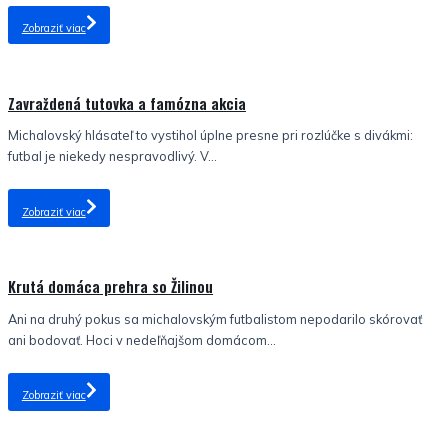
Zobraziť viac
Nezaradené
Zavraždená tutovka a famózna akcia
Michalovský hlásateľ to vystihol úplne presne pri rozlúčke s divákmi:
futbal je niekedy nespravodlivý. V...
Zobraziť viac
Nezaradené
Krutá domáca prehra so Žilinou
Ani na druhý pokus sa michalovským futbalistom nepodarilo skórovať
ani bodovať. Hoci v nedeľňajšom domácom...
Zobraziť viac