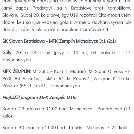
Prvoligoví starší dorastenci Michaloviec odohrali v sobotu tretí
jarný zápas. Predstavili sa v Bratislave proti tamojšiemu
Slovanu. Súboj 20. kola prvej ligy U19 rozohrali žlto-modrí veľmi
dobre, keď sa ujali vedenia gólom Armena Hovhannisyana, ale
domáci skóre rýchlo otočili a napokon triumfovali 3:1.
ŠK Slovan Bratislava – MFK Zemplín Michalovce 3:1 (2:1)
Góly:
20. a 24. Lichý (prvý z 11 m), 63. Valentín – 14.
Hovhannisyan
MFK ZEMPLÍN:
M. Gutič – Kost, L. Maďarík, M. Sidor, O. Vašš – F.
Pálfi (86. S. Kuľha), Lukčo (61. M. Popovič), Azizyan, Ľ. Ontko,
Pásztor (65. R. Takáč) – Hovhannisyan
Najbližší program MFK Zemplín U19:
Sobota 23. marca o 11.00 hod.: Michalovce – Podbrezová (21.
kolo)
Sobota 30. marca o 11.00 hod.: Trenčín – Michalovce (22. kolo)