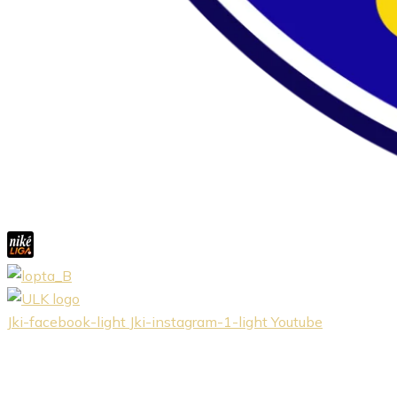
Jki-facebook-light
Jki-instagram-1-light
Youtube