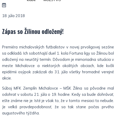
18. júla 2018
Zápas so Žilinou odložený!
Premiéra michalovských futbalistov v novej prvoligovej sezóne
sa odkladá. Ich sobotňajší duel 1. kola Fortuna ligy so Žilinou bol
odložený na neurčitý termín. Dôvodom je mimoriadna situácia v
meste Michalovce a niektorých okolitých obciach, kde kvôli
epidémii osýpok zakázali do 31. júla všetky hromadné verejné
akcie.
Súboj MFK Zemplín Michalovce – MŠK Žilina sa pôvodne mal
odohrať v sobotu 21. júla o 19. hodine. Kedy sa bude dohrávať,
ešte známe nie je. Isté je však to, že v tomto mesiaci to nebude.
Je veľká pravdepodobnosť, že sa tak stane počas prvého
augustového týždňa.