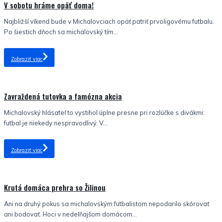
V sobotu hráme opäť doma!
Najbližší víkend bude v Michalovciach opäť patriť prvoligovému futbalu.
Po šiestich dňoch sa michalovský tím...
Zobraziť viac
Nezaradené
Zavraždená tutovka a famózna akcia
Michalovský hlásateľ to vystihol úplne presne pri rozlúčke s divákmi:
futbal je niekedy nespravodlivý. V...
Zobraziť viac
Nezaradené
Krutá domáca prehra so Žilinou
Ani na druhý pokus sa michalovským futbalistom nepodarilo skórovať
ani bodovať. Hoci v nedeľňajšom domácom...