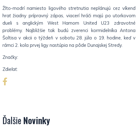
Žlto-modrí namiesto ligového stretnutia neplánujú cez víkend
hrať žiadny prípravný zápas, viacerí hráči majú po utorkovom
dueli s anglickým West Hamom United U23 zdravotné
problémy. Najbližšie tak budú zverenci kormidelníka Antona
Šoltisa v akcii o týždeň v sobotu 28. júla o 19. hodine, keď v
rámci 2. kola prvej ligy nastúpia na pôde Dunajskej Stredy.
Značky:
Zdieľať:
Ďalšie
Novinky
Nezaradené