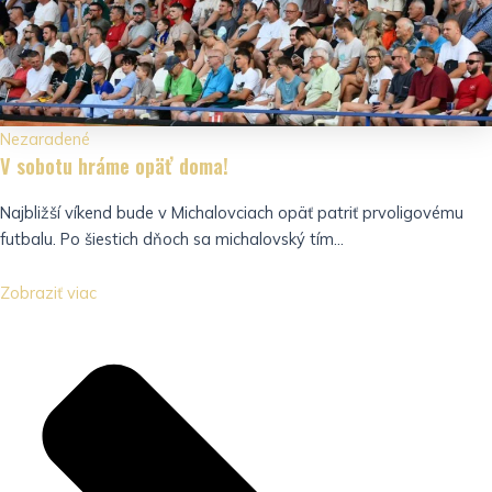
Nezaradené
V sobotu hráme opäť doma!
Najbližší víkend bude v Michalovciach opäť patriť prvoligovému
futbalu. Po šiestich dňoch sa michalovský tím...
Zobraziť viac