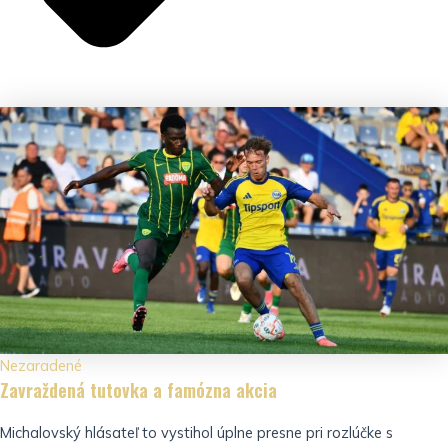
Nezaradené
Zavraždená tutovka a famózna akcia
Michalovský hlásateľ to vystihol úplne presne pri rozlúčke s