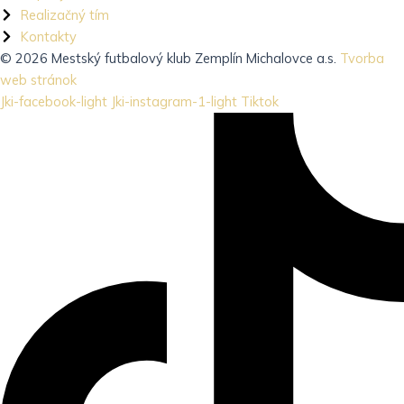
Realizačný tím
Kontakty
© 2026 Mestský futbalový klub Zemplín Michalovce a.s.
Tvorba
web stránok
Jki-facebook-light
Jki-instagram-1-light
Tiktok