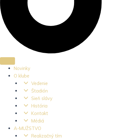
Novinky
O klube
Vedenie
Štadión
Sieň slávy
História
Kontakt
Médiá
A-MUŽSTVO
Realizačný tím