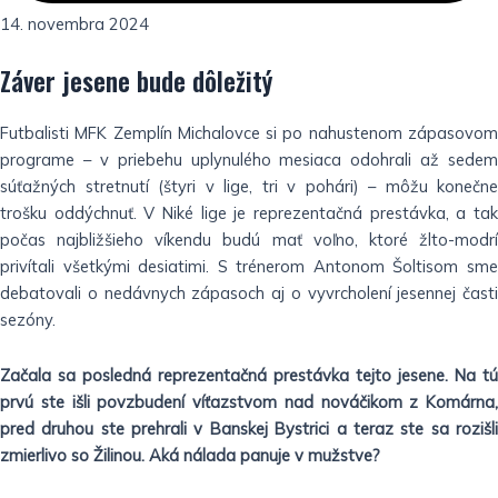
14. novembra 2024
Záver jesene bude dôležitý
Futbalisti MFK Zemplín Michalovce si po nahustenom zápasovom
programe – v priebehu uplynulého mesiaca odohrali až sedem
súťažných stretnutí (štyri v lige, tri v pohári) – môžu konečne
trošku oddýchnuť. V Niké lige je reprezentačná prestávka, a tak
počas najbližšieho víkendu budú mať voľno, ktoré žlto-modrí
privítali všetkými desiatimi. S trénerom Antonom Šoltisom sme
debatovali o nedávnych zápasoch aj o vyvrcholení jesennej časti
sezóny.
Začala sa posledná reprezentačná prestávka tejto jesene. Na tú
prvú ste išli povzbudení víťazstvom nad nováčikom z Komárna,
pred druhou ste prehrali v Banskej Bystrici a teraz ste sa rozišli
zmierlivo so Žilinou. Aká nálada panuje v mužstve?