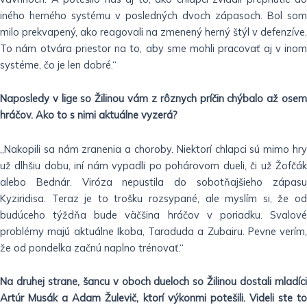
iného herného systému v posledných dvoch zápasoch. Bol som
milo prekvapený, ako reagovali na zmenený herný štýl v defenzíve.
To nám otvára priestor na to, aby sme mohli pracovať aj v inom
systéme, čo je len dobré.“
Naposledy v lige so Žilinou vám z rôznych príčin chýbalo až osem
hráčov. Ako to s nimi aktuálne vyzerá?
„Nakopili sa nám zranenia a choroby. Niektorí chlapci sú mimo hry
už dlhšiu dobu, iní nám vypadli po pohárovom dueli, či už Žofčák
alebo Bednár. Viróza nepustila do sobotňajšieho zápasu
Kyziridisa. Teraz je to trošku rozsypané, ale myslím si, že od
budúceho týždňa bude väčšina hráčov v poriadku. Svalové
problémy majú aktuálne Ikoba, Taraduda a Zubairu. Pevne verím,
že od pondelka začnú naplno trénovať.“
Na druhej strane, šancu v oboch dueloch so Žilinou dostali mladíci
Artúr Musák a Adam Žulevič, ktorí výkonmi potešili. Videli ste to