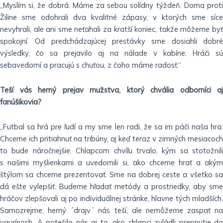
„Myslím si, že dobrá. Máme za sebou solídny týždeň. Doma proti
Žiline sme odohrali dva kvalitné zápasy, v ktorých sme síce
nevyhrali, ale ani sme neťahali za kratší koniec, takže môžeme byť
spokojní. Od predchádzajúcej prestávky sme dosiahli dobré
výsledky, čo sa prejavilo aj na nálade v kabíne. Hráči sú
sebavedomí a pracujú s chuťou, z čoho máme radosť.“
Teší vás herný prejav mužstva, ktorý chvália odborníci aj
fanúšikovia?
„Futbal sa hrá pre ľudí a my sme len radi, že sa im páči naša hra.
Chceme ich pritiahnuť na tribúny, aj keď teraz v zimných mesiacoch
to bude náročnejšie. Chlapcom chvíľu trvalo, kým sa stotožnili
s našimi myšlienkami a uvedomili si, ako chceme hrať a akým
štýlom sa chceme prezentovať. Sme na dobrej ceste a všetko sa
dá ešte vylepšiť. Budeme hľadať metódy a prostriedky, aby sme
hráčov zlepšovali aj po individuálnej stránke, hlavne tých mladších.
Samozrejme, herný ´drajv´ nás teší, ale nemôžeme zaspať na
vavrínoch. A potešilo nás aj to, ako chlapci zvládli prepnutie do