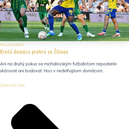
Nezaradené
Krutá domáca prehra so Žilinou
Ani na druhý pokus sa michalovským futbalistom nepodarilo
skórovať ani bodovať. Hoci v nedeľňajšom domácom...
Zobraziť viac