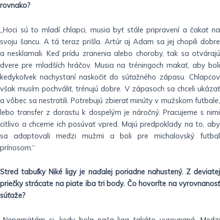
rovnako?
„Hoci sú to mladí chlapci, musia byť stále pripravení a čakať na
svoju šancu. A tá teraz prišla. Artúr aj Adam sa jej chopili dobre
a nesklamali. Keď prídu zranenia alebo choroby, tak sa otvárajú
dvere pre mladších hráčov. Musia na tréningoch makať, aby boli
kedykoľvek nachystaní naskočiť do súťažného zápasu. Chlapcov
však musím pochváliť, trénujú dobre. V zápasoch sa chceli ukázať
a vôbec sa nestratili. Potrebujú zbierať minúty v mužskom futbale,
lebo transfer z dorastu k dospelým je náročný. Pracujeme s nimi
citlivo a chceme ich posúvať vpred. Majú predpoklady na to, aby
sa adaptovali medzi mužmi a boli pre michalovský futbal
prínosom.“
Stred tabuľky Niké ligy je naďalej poriadne nahustený. Z deviatej
priečky strácate na piate iba tri body. Čo hovoríte na vyrovnanosť
súťaže?
„Nepamätám si, kedy bola naša liga takáto vyrovnaná. Medzi