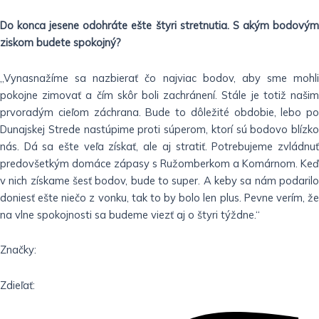
Do konca jesene odohráte ešte štyri stretnutia. S akým bodovým
ziskom budete spokojný?
„Vynasnažíme sa nazbierať čo najviac bodov, aby sme mohli
pokojne zimovať a čím skôr boli zachránení. Stále je totiž našim
prvoradým cieľom záchrana. Bude to dôležité obdobie, lebo po
Dunajskej Strede nastúpime proti súperom, ktorí sú bodovo blízko
nás. Dá sa ešte veľa získať, ale aj stratiť. Potrebujeme zvládnuť
predovšetkým domáce zápasy s Ružomberkom a Komárnom. Keď
v nich získame šesť bodov, bude to super. A keby sa nám podarilo
doniesť ešte niečo z vonku, tak to by bolo len plus. Pevne verím, že
na vlne spokojnosti sa budeme viezť aj o štyri týždne.“
Značky:
Zdieľať: