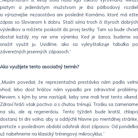
piatym a jedenástym mužstvom je iba päťbodový rozdiel
a výraznejšie nezaostáva ani posledné Komárno, ktoré má ešte
zápas so Slovanom k dobru. Stačí séria troch či štyroch dobrých
výsledkov a môžete poskočiť do prvej šestky. Tam sa bude chcieť
dostať každý, my nie sme výnimka. Keď je šanca, budeme sa
snažiť využiť ju. Uvidíme, ako sa vykryštalizuje tabuľka po
záverečných jesenných zápasoch.“
Ako využijete tento asociačný termín?
„Musím povedať, že reprezentačná prestávka nám padla veľmi
vhod, lebo dosť hráčov nám vypadlo pre zdravotné problémy.
Neviem, s kým by sme nastúpili, keby sme mali hrať tento víkend.
Zdraví hráči však poctivo a s chuťou trénujú. Trošku sa zameriame
na silu, ale aj regeneráciu. Tento týždeň bude kratší, chlapci
dostanú tri dni voľna, aby si oddýchli hlavne po mentálnej stránke,
pretože v poslednom období odohrali dosť zápasov. Od pondelka
už nabehneme na klasický tréningový mikrocyklus.“