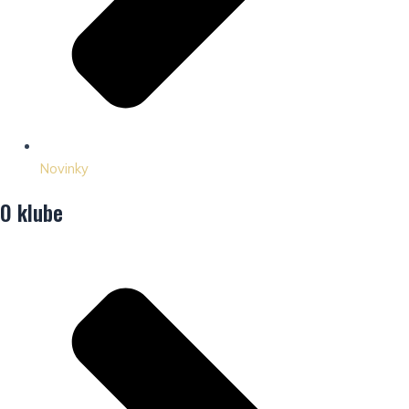
Novinky
O klube