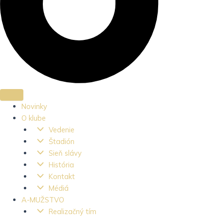
Novinky
O klube
Vedenie
Štadión
Sieň slávy
História
Kontakt
Médiá
A-MUŽSTVO
Realizačný tím