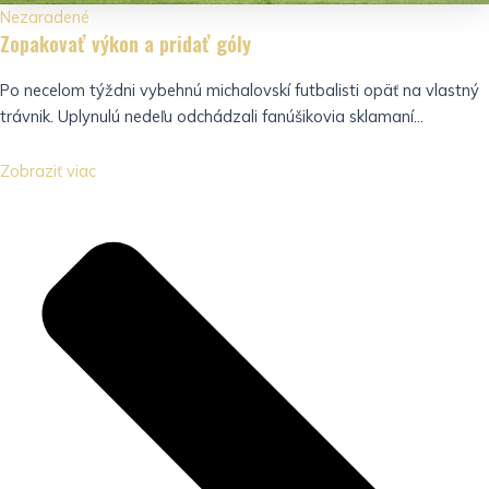
Nezaradené
Zopakovať výkon a pridať góly
Po necelom týždni vybehnú michalovskí futbalisti opäť na vlastný
trávnik. Uplynulú nedeľu odchádzali fanúšikovia sklamaní...
Zobraziť viac