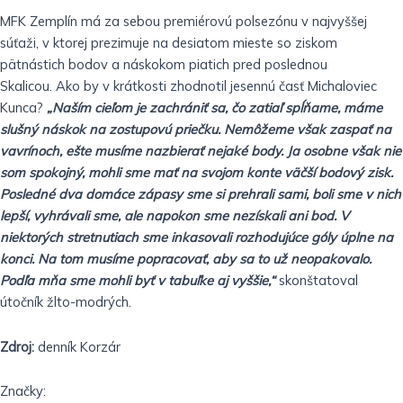
MFK Zemplín má za sebou premiérovú polsezónu v najvyššej
súťaži, v ktorej prezimuje na desiatom mieste so ziskom
pätnástich bodov a náskokom piatich pred poslednou
Skalicou.
Ako by v krátkosti zhodnotil jesennú časť Michaloviec
Kunca?
„Naším cieľom je zachrániť sa, čo zatiaľ spĺňame, máme
slušný náskok na zostupovú priečku. Nemôžeme však zaspať na
vavrínoch, ešte musíme nazbierať nejaké body. Ja osobne však nie
som spokojný, mohli sme mať na svojom konte väčší bodový zisk.
Posledné dva domáce zápasy sme si prehrali sami, boli sme v nich
lepší, vyhrávali sme, ale napokon sme nezískali ani bod. V
niektorých stretnutiach sme inkasovali rozhodujúce góly úplne na
konci. Na tom musíme popracovať, aby sa to už neopakovalo.
Podľa mňa sme mohli byť v tabuľke aj vyššie,“
skonštatoval
útočník žlto-modrých.
Zdroj:
denník Korzár
Značky: