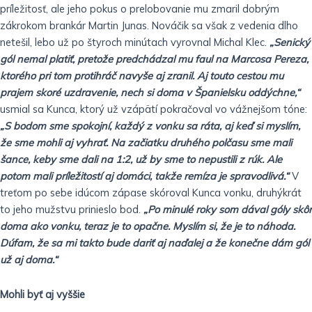
príležitosť, ale jeho pokus o prelobovanie mu zmaril dobrým
zákrokom brankár Martin Junas.
Nováčik sa však z vedenia dlho
netešil, lebo už po štyroch minútach vyrovnal Michal Klec.
„Senický
gól nemal platiť, pretože predchádzal mu faul na Marcosa Pereza,
ktorého pri tom protihráč navyše aj zranil. Aj touto cestou mu
prajem skoré uzdravenie, nech si doma v Španielsku oddýchne,“
usmial sa Kunca, ktorý už vzápätí pokračoval vo vážnejšom tóne:
„S bodom sme spokojní, každý z vonku sa ráta, aj keď si myslím,
že sme mohli aj vyhrať. Na začiatku druhého polčasu sme mali
šance, keby sme dali na 1:2, už by sme to nepustili z rúk. Ale
potom mali príležitostí aj domáci, takže remíza je spravodlivá.“
V
treťom po sebe idúcom zápase skóroval Kunca vonku, druhýkrát
to jeho mužstvu prinieslo bod.
„Po minulé roky som dával góly skôr
doma ako vonku, teraz je to opačne. Myslím si, že je to náhoda.
Dúfam, že sa mi takto bude dariť aj naďalej a že konečne dám gól
už aj doma.“
Mohli byť aj vyššie