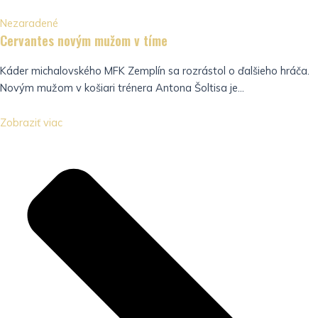
Nezaradené
Cervantes novým mužom v tíme
Káder michalovského MFK Zemplín sa rozrástol o ďalšieho hráča.
Novým mužom v košiari trénera Antona Šoltisa je...
Zobraziť viac