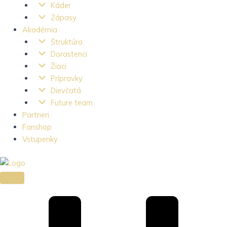
Káder
Zápasy
Akadémia
Štruktúra
Dorastenci
Žiaci
Prípravky
Dievčatá
Future team
Partneri
Fanshop
Vstupenky