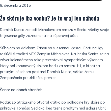
8. decembra 2015
Že skóruje iba vonku? Je to vraj len náhoda
Dominik Kunca zariadil Michalovciam remízu v Senici, všetky svoje
tri jesenné góly zaznamenal na súperovej pôde.
Súbojom na ďalekom Záhorí sa s jesennou časťou Fortuna ligy
rozlúčili futbalisti MFK Zemplín Michalovce.
Na ihrisku Senice sa na
záver kalendárneho roka prezentovali sympatickým výkonom,
ktorý bol korunovaný ziskom bodu za remízu 1:1, o ktorú sa
presným zásahom postaral Dominik Kunca, vďaka čomu
Zemplínčania pretrhli sériu prehier.
Šance na oboch stranách
Rodák zo Strážskeho otváral krátko po polhodine hry skóre po
prihrávke Tomáša Sedláka, keď tesne predtým mal jednu sľubnú