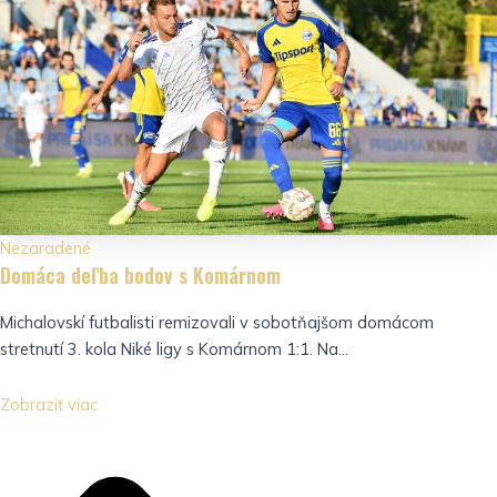
Nezaradené
Domáca deľba bodov s Komárnom
Michalovskí futbalisti remizovali v sobotňajšom domácom
stretnutí 3. kola Niké ligy s Komárnom 1:1. Na...
Zobraziť viac