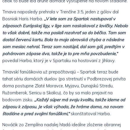
celok to bude iba druhé domáce vystúpenie na novom štadióne.
Trnava naposledy prehrala v Trenčíne 3:5, jeden z gólov dal
Bosniak Haris Harba.
„V lete som za Spartak nastupoval v
zápasoch Európskej ligy, v lige som naskakoval z lavičky. Nebolo
to však dobré, takže ma poslali rozohrať sa do béčka. Tam som
dostal červenú kartu. Bola to moja obrovská chyba a následne
som mesiac nehral. Teraz som nastúpil, dal som gól, predtým v
pohárovom zápase dva, takže je to pre mňa povzbudenie,“
povedal Harba, ktorý je v Spartaku na hosťovaní z Jihlavy.
Trnavskí fanúšikovia už prepočítavajú – Spartak teraz bude
ťahať sériu domácich duelov (po stretnutí v Podbrezovej privíta
doma postupne Zlaté Moravce, Myjavu, Dunajskú Stredu,
Ružomberok, Senicu a Skalicu), čo by sa malo prejaviť na
bodovom zisku.
„Každý súper má svoju kvalitu, takže ideme od
zápasu k zápasu. Je však výhoda, že hráme doma, na novom
štadióne a pred svojimi fanúšikmi,“
skonštatoval Harba.
Nováčik zo Zemplína naďalej hľadá ideálne zloženie obrannej