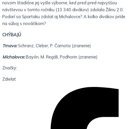
novom štadióne jej vyšla výborne, keď pred pred najvyššou
návštevou v tomto ročníku (13 340 divákov) zdolala Žilinu 2:0.
Podarí sa Spartaku zdolať aj Michalovce? A koľko divákov príde
na súboj s nováčikom?
CHÝBAJÚ
Trnava:
Schranz, Cleber, P. Čarnota (zranenie)
Michalovce:
Bayón, M. Regáli, Podhorin (zranenie)
Značky:
Zdieľať: