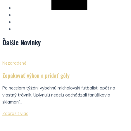
Ďalšie
Novinky
Nezaradené
Zopakovať výkon a pridať góly
Po necelom týždni vybehnú michalovskí futbalisti opäť na
vlastný trávnik. Uplynulú nedeľu odchádzali fanúšikovia
sklamaní...
Zobraziť viac