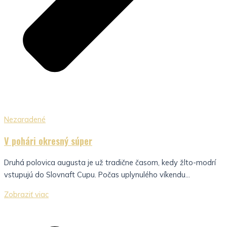
Nezaradené
V pohári okresný súper
Druhá polovica augusta je už tradične časom, kedy žlto-modrí
vstupujú do Slovnaft Cupu. Počas uplynulého víkendu...
Zobraziť viac