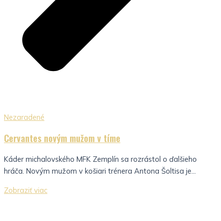
Nezaradené
Cervantes novým mužom v tíme
Káder michalovského MFK Zemplín sa rozrástol o ďalšieho
hráča. Novým mužom v košiari trénera Antona Šoltisa je...
Zobraziť viac