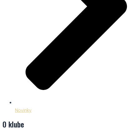
Novinky
O klube