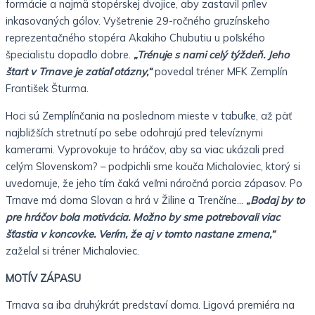
formácie a najmä stopérskej dvojice, aby zastavil prílev
inkasovaných gólov. Vyšetrenie 29-ročného gruzínskeho
reprezentačného stopéra Akakiho Chubutiu u poľského
špecialistu dopadlo dobre.
„Trénuje s nami celý týždeň. Jeho
štart v Trnave je zatiaľ otázny,“
povedal tréner MFK Zemplín
František Šturma.
Hoci sú Zemplínčania na poslednom mieste v tabuľke, až päť
najbližších stretnutí po sebe odohrajú pred televíznymi
kamerami. Vyprovokuje to hráčov, aby sa viac ukázali pred
celým Slovenskom? – podpichli sme kouča Michaloviec, ktorý si
uvedomuje, že jeho tím čaká veľmi náročná porcia zápasov. Po
Trnave má doma Slovan a hrá v Žiline a Trenčíne…
„Bodaj by to
pre hráčov bola motivácia. Možno by sme potrebovali viac
šťastia v koncovke. Verím, že aj v tomto nastane zmena,“
zaželal si tréner Michaloviec.
MOTÍV ZÁPASU
Trnava sa iba druhýkrát predstaví doma. Ligová premiéra na