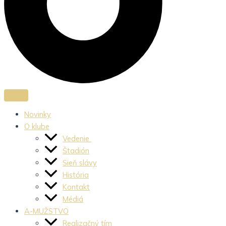
Novinky
O klube
Vedenie
Štadión
Sieň slávy
História
Kontakt
Médiá
A-MUŽSTVO
Realizačný tím