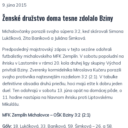
9. júna 2015
Ženské družstvo doma tesne zdolalo Bziny
Michalovčanky porazili svojho súpera 3:2, keď skórovali Simona
Lukčíková, Zita Baníková a Juliána Šimková.
Predposledný majstrovský zápas v tejto sezóne odohrali
futbalistky michalovského MFK Zemplín. V sobotu popoludní na
ihrisku v Lastomíre v rámci 20. kola druhej ligy skupiny Východ
privítali Bziny. Zverenky kormidelníka Miroslava Kučeru porazili
svojho protivníka najtesnejším rozdielom 3:2 (2:1). V tabuľke
definitívne obsadia druhú priečku, hoci majú ešte k dobru jeden
duel. Ten odohrajú v sobotu 13. júna opäť na domácej pôde, o
11. hodine nastúpia na hlavnom ihrisku proti Liptovskému
Mikulášu.
MFK Zemplín Michalovce – OŠK Bziny 3:2 (2:1)
Góly:
18. Lukčíková, 33. Baníková, 59. Šimková – 26. a 58.