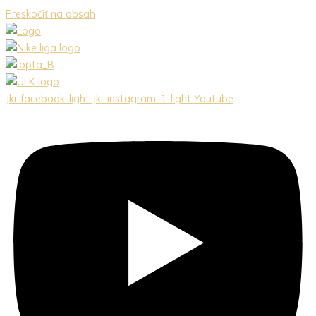
Preskočiť na obsah
Jki-facebook-light
Jki-instagram-1-light
Youtube