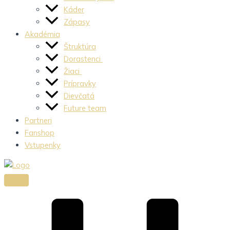
Káder
Zápasy
Akadémia
Štruktúra
Dorastenci
Žiaci
Prípravky
Dievčatá
Future team
Partneri
Fanshop
Vstupenky