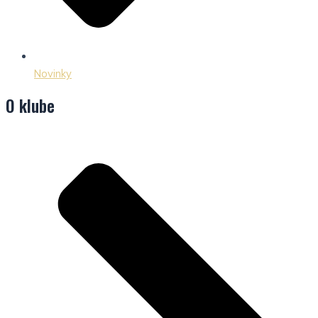
Novinky
O klube