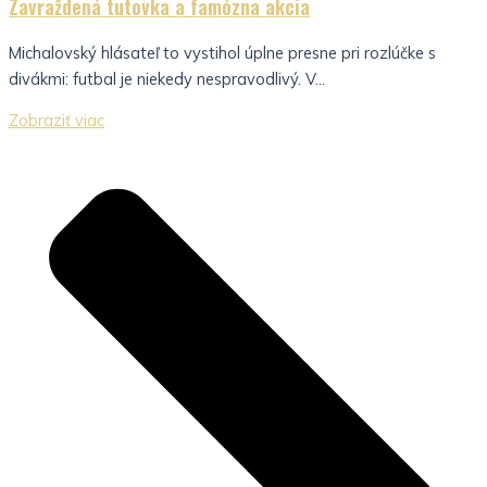
Zavraždená tutovka a famózna akcia
Michalovský hlásateľ to vystihol úplne presne pri rozlúčke s
divákmi: futbal je niekedy nespravodlivý. V...
Zobraziť viac