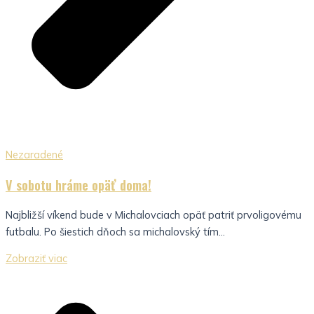
Nezaradené
V sobotu hráme opäť doma!
Najbližší víkend bude v Michalovciach opäť patriť prvoligovému
futbalu. Po šiestich dňoch sa michalovský tím...
Zobraziť viac