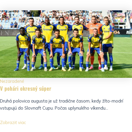
Nezaradené
V pohári okresný súper
Druhá polovica augusta je už tradične časom, kedy žlto-modrí
vstupujú do Slovnaft Cupu. Počas uplynulého víkendu...
Zobraziť viac