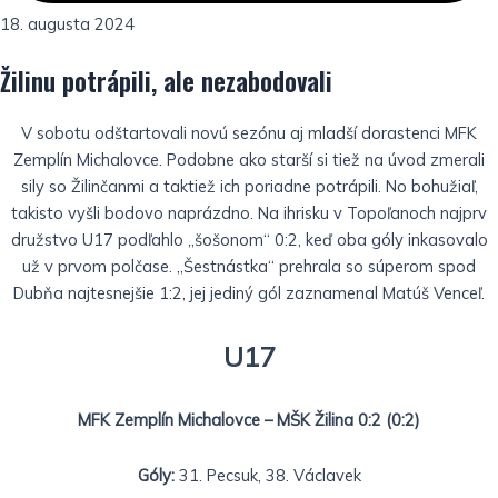
18. augusta 2024
Žilinu potrápili, ale nezabodovali
V sobotu odštartovali novú sezónu aj mladší dorastenci MFK
Zemplín Michalovce. Podobne ako starší si tiež na úvod zmerali
sily so Žilinčanmi a taktiež ich poriadne potrápili. No bohužiaľ,
takisto vyšli bodovo naprázdno. Na ihrisku v Topoľanoch najprv
družstvo U17 podľahlo „šošonom“ 0:2, keď oba góly inkasovalo
už v prvom polčase. „Šestnástka“ prehrala so súperom spod
Dubňa najtesnejšie 1:2, jej jediný gól zaznamenal Matúš Venceľ.
U17
MFK Zemplín Michalovce – MŠK Žilina 0:2 (0:2)
Góly:
31. Pecsuk, 38. Václavek