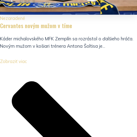
Nezaradené
Cervantes novým mužom v tíme
Káder michalovského MFK Zemplín sa rozrástol o ďalšieho hráča.
Novým mužom v košiari trénera Antona Šoltisa je...
Zobraziť viac