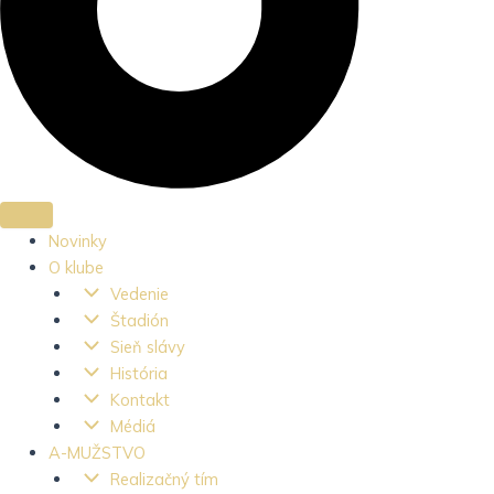
Novinky
O klube
Vedenie
Štadión
Sieň slávy
História
Kontakt
Médiá
A-MUŽSTVO
Realizačný tím