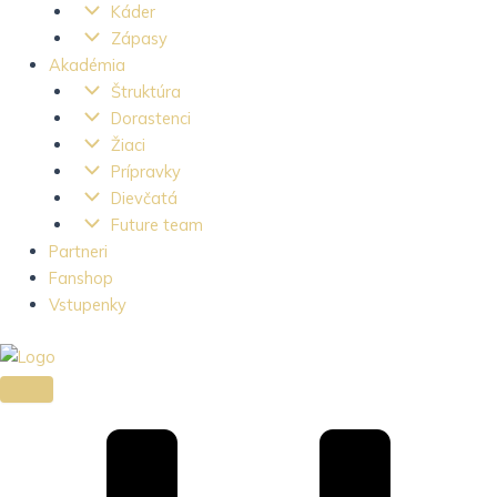
Káder
Zápasy
Akadémia
Štruktúra
Dorastenci
Žiaci
Prípravky
Dievčatá
Future team
Partneri
Fanshop
Vstupenky