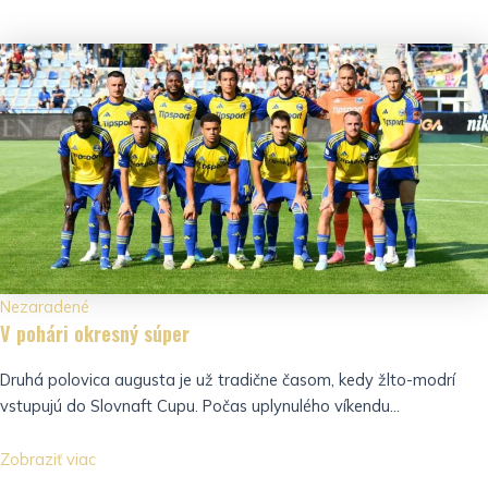
Nezaradené
V pohári okresný súper
Druhá polovica augusta je už tradične časom, kedy žlto-modrí
vstupujú do Slovnaft Cupu. Počas uplynulého víkendu...
Zobraziť viac