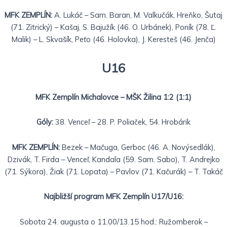
MFK ZEMPLÍN:
A. Lukáč – Sam. Baran, M. Valkučák, Hreňko, Šutaj
(71. Zitrický) – Kašaj, S. Bajužík (46. O. Urbánek), Poník (78. Ľ.
Malik) – L. Skvašík, Peťo (46. Holovka), J. Keresteš (46. Jenča)
U16
MFK Zemplín Michalovce – MŠK Žilina 1:2 (1:1)
Góly:
38. Venceľ – 28. P. Poliaček, 54. Hrobárik
MFK ZEMPLÍN:
Bezek – Mačuga, Gerboc (46. A. Novýsedlák),
Dzivák, T. Firda – Venceľ, Kandala (59. Sam. Sabo), T. Andrejko
(71. Sýkora), Žiak (71. Lopata) – Pavlov (71. Kačurák) – T. Takáč
Najbližší program MFK Zemplín U17/U16:
Sobota 24. augusta o 11.00/13.15 hod.: Ružomberok –