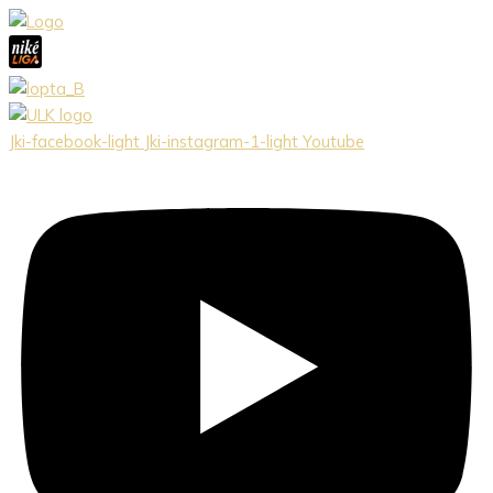
Preskočiť
na
obsah
Jki-facebook-light
Jki-instagram-1-light
Youtube