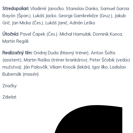
Stredopoliari:
Vladimír Janočko, Stanislav Danko, Samuel Garcia
Bayón (Špan.), Lukáš Jacko, Georgii Gamkrelidze (Gruz.), Jakub
Grič, Jan Micka (Čes.), Lukáš Janič, Adrián Leško
Útočníci:
Pavel Čapek (Čes.), Michal Hamuľak, Dominik Kunca,
Martin Regáli
Realizačný tím:
Ondrej Duda (hlavný tréner), Anton Šoltis
(asistent), Martin Raška (tréner brankárov), Peter Ščobik (vedúci
mužstva), Ján Paľovčík, Viliam Knocik (lekári), Igor Iľko, Ladislav
Bubernák (maséri)
Značky:
Zdieľať: