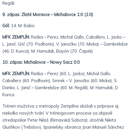
Regáli
9. zápas: Zlaté Moravce – Michalovce 1:0 (1:0)
Gól:
14. M. Babic
MFK ZEMPLÍN:
Raška – Perez, Michal Gallo, Caballero, L. Jacko –
L. Janič, Grič (70. Podhorin), V. Janočko (70. Micka) – Gamkrelidze
(46. D. Kunca), M. Hamuľak, Bayón (70. Čapek)
10. zápas: Michalovce – Nowy Sacz 0:0
MFK ZEMPLÍN:
Raška – Perez (60. L. Jacko), Michal Gallo,
Caballero (60. Podhorin), Smrek – V. Janočko (60. Micka), S.
Danko, L. Janič – Gamkrelidze (60. M. Regáli), M. Hamuľak, D.
Kunca
Tréneri mužstva z metropoly Zemplína skúšali v príprave aj
niekoľko nových tvárí. V tréningovom procese sa objavili
stredopoliar Peter Nilaš (Rimavská Sobota), útočník Nikita
Glushkov (Trebišov), španielsky obranca Joan Manuel Sánchez