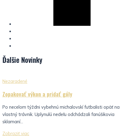
Ďalšie
Novinky
Nezaradené
Zopakovať výkon a pridať góly
Po necelom týždni vybehnú michalovskí futbalisti opäť na
vlastný trávnik. Uplynulú nedeľu odchádzali fanúšikovia
sklamaní...
Zobraziť viac