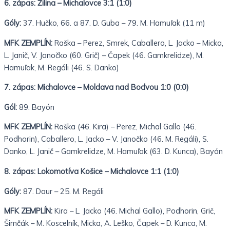
6. zápas:
Žilina – Michalovce 3:1 (1:0)
Góly:
37. Hučko, 66. a 87. D. Guba – 79. M. Hamuľak (11 m)
MFK ZEMPLÍN:
Raška – Perez, Smrek, Caballero, L. Jacko – Micka,
L. Janič, V. Janočko (60. Grič) – Čapek (46. Gamkrelidze), M.
Hamuľak, M. Regáli (46. S. Danko)
7. zápas: Michalovce – Moldava nad Bodvou 1:0 (0:0)
Gól:
89. Bayón
MFK ZEMPLÍN:
Raška (46. Kira) – Perez, Michal Gallo (46.
Podhorin), Caballero, L. Jacko – V. Janočko (46. M. Regáli), S.
Danko, L. Janič – Gamkrelidze, M. Hamuľak (63. D. Kunca), Bayón
8. zápas: Lokomotíva Košice – Michalovce 1:1 (1:0)
Góly:
87. Daur – 25. M. Regáli
MFK ZEMPLÍN:
Kira – L. Jacko (46. Michal Gallo), Podhorin, Grič,
Šimčák – M. Koscelník, Micka, A. Leško, Čapek – D. Kunca, M.