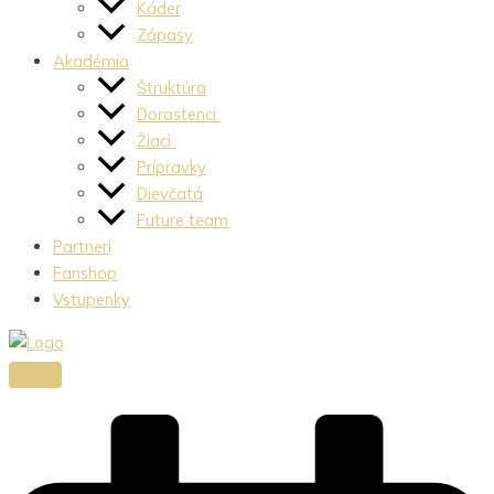
Káder
Zápasy
Akadémia
Štruktúra
Dorastenci
Žiaci
Prípravky
Dievčatá
Future team
Partneri
Fanshop
Vstupenky