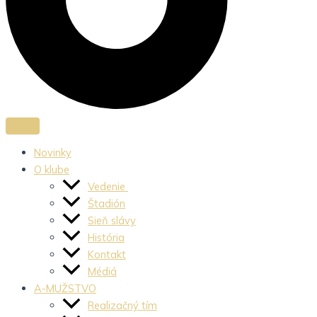
Novinky
O klube
Vedenie
Štadión
Sieň slávy
História
Kontakt
Médiá
A-MUŽSTVO
Realizačný tím