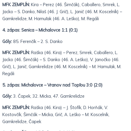
MFK ZEMPLÍN:
Kira – Perez (46. Šimčák), Caballero, Smrek, L.
Jacko – S. Danko, Nilaš (46. J. Grič), L. Janič (46. M. Koscelník) –
Gamkrelidze, M. Hamuľak (46. A. Leško), M. Regáli
4. zápas:
Senica – Michalovce 1:1 (0:1)
Góly:
85. Ferenčík – 2. S. Danko
MFK ZEMPLÍN:
Raška (46. Kira) – Perez, Smrek, Caballero, L.
Jacko (46. Šimčák) – S. Danko (46. A. Leško), V. Janočko (46.
Grič), L. Janič, Gamkrelidze (46. M. Koscelník) – M. Hamuľak, M.
Regáli
5. zápas:
Michalovce – Vranov nad Topľou 3:0 (2:0)
Góly:
3. Čapek, 32. Micka, 47. Gamkrelidze
MFK ZEMPLÍN:
Raška (46. Kira) – J. Štofík, D. Horňák, V.
Kostovčík, Šimčák – Micka, Grič, A. Leško – M. Koscelník,
Gamkrelidze, Čapek