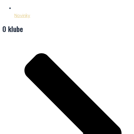
Novinky
O klube