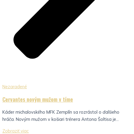
Nezaradené
Cervantes novým mužom v tíme
Káder michalovského MFK Zemplín sa rozrástol o ďalšieho
hráča. Novým mužom v košiari trénera Antona Šoltisa je...
Zobraziť viac