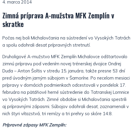
4. marca 2014
Zimná príprava A-mužstva MFK Zemplín v
skratke
Počas nej boli Michalovčania na sústredení vo Vysokých Tatrách
a spolu odohrali desať prípravných stretnutí.
Druholigové A-mužstvo MFK Zemplín Michalovce odštartovalo
zimnú prípravu pod vedením novej trénerskej dvojice Ondrej
Duda – Anton Šoltis v stredu 15. januára, takže presne 53 dní
pred úvodným jarným súbojom v Šamoríne. Po necelom mesiaci
prípravy v domácich podmienkach odcestovali v pondelok 17.
februára na päťdňové herné sústredenie do Tatranskej Lomnice
vo Vysokých Tatrách. Zimné obdobie si Michalovčania spestrili
aj prípravnými zápasmi. Súbojov odohrali desať, zaznamenali v
nich štyri víťazstvá, tri remízy a tri prehry so skóre 14:8.
Prípravné zápasy MFK Zemplín: