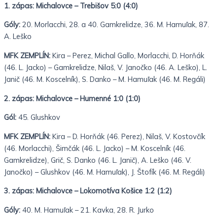
1. zápas:
Michalovce – Trebišov 5:0 (4:0)
Góly:
20. Morlacchi, 28. a 40. Gamkrelidze, 36. M. Hamuľak, 87.
A. Leško
MFK ZEMPLÍN:
Kira – Perez, Michal Gallo, Morlacchi, D. Horňák
(46. L. Jacko) – Gamkrelidze, Nilaš, V. Janočko (46. A. Leško), L.
Janič (46. M. Koscelník), S. Danko – M. Hamuľak (46. M. Regáli)
2. zápas:
Michalovce – Humenné 1:0 (1:0)
Gól:
45. Glushkov
MFK ZEMPLÍN:
Kira – D. Horňák (46. Perez), Nilaš, V. Kostovčík
(46. Morlacchi), Šimčák (46. L. Jacko) – M. Koscelník (46.
Gamkrelidze), Grič, S. Danko (46. L. Janič), A. Leško (46. V.
Janočko) – Glushkov (46. M. Hamuľak), J. Štofík (46. M. Regáli)
3. zápas:
Michalovce – Lokomotíva Košice 1:2 (1:2)
Góly:
40. M. Hamuľak – 21. Kavka, 28. R. Jurko