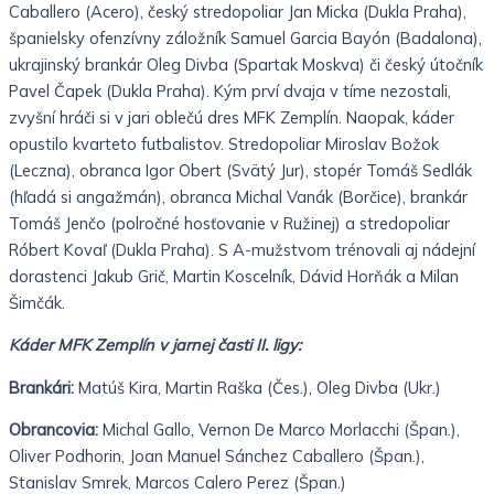
Caballero (Acero), český stredopoliar Jan Micka (Dukla Praha),
španielsky ofenzívny záložník Samuel Garcia Bayón (Badalona),
ukrajinský brankár Oleg Divba (Spartak Moskva) či český útočník
Pavel Čapek (Dukla Praha). Kým prví dvaja v tíme nezostali,
zvyšní hráči si v jari oblečú dres MFK Zemplín. Naopak, káder
opustilo kvarteto futbalistov. Stredopoliar Miroslav Božok
(Leczna), obranca Igor Obert (Svätý Jur), stopér Tomáš Sedlák
(hľadá si angažmán), obranca Michal Vanák (Borčice), brankár
Tomáš Jenčo (polročné hosťovanie v Ružinej) a stredopoliar
Róbert Kovaľ (Dukla Praha). S A-mužstvom trénovali aj nádejní
dorastenci Jakub Grič, Martin Koscelník, Dávid Horňák a Milan
Šimčák.
Káder MFK Zemplín v jarnej časti II. ligy:
Brankári:
Matúš Kira, Martin Raška (Čes.), Oleg Divba (Ukr.)
Obrancovia:
Michal Gallo, Vernon De Marco Morlacchi (Špan.),
Oliver Podhorin, Joan Manuel Sánchez Caballero (Špan.),
Stanislav Smrek, Marcos Calero Perez (Špan.)