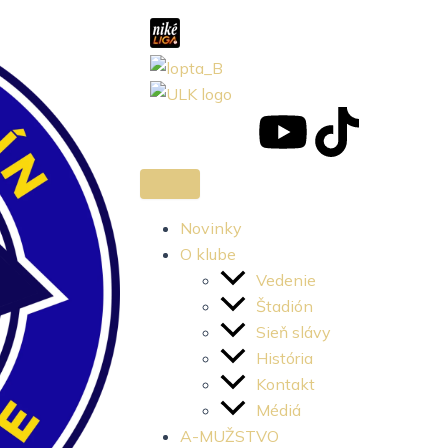
J
J
Y
T
k
k
o
i
i
i
u
k
Novinky
O klube
-
-
t
t
Vedenie
Štadión
f
i
u
o
Sieň slávy
História
a
n
b
k
Kontakt
c
s
e
Médiá
A-MUŽSTVO