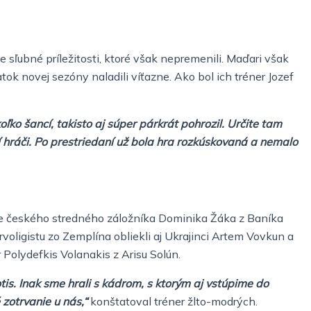
e sľubné príležitosti, ktoré však nepremenili. Maďari však
tok novej sezóny naladili víťazne. Ako bol ich tréner Jozef
ľko šancí, takisto aj súper párkrát pohrozil. Určite tam
í hráči. Po prestriedaní už bola hra rozkúskovaná a nemalo
tne českého stredného záložníka Dominika Žáka z Baníka
voligistu zo Zemplína obliekli aj Ukrajinci Artem Vovkun a
 Polydefkis Volanakis z Arisu Solún.
tis. Inak sme hrali s kádrom, s ktorým aj vstúpime do
zotrvanie u nás,“
konštatoval tréner žlto-modrých.