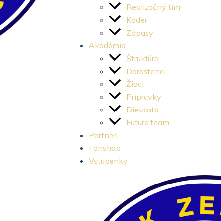
e
t
Realizačný tím
Káder
b
a
Zápasy
Akadémia
o
g
Štruktúra
Dorastenci
o
r
Žiaci
Prípravky
k
a
Dievčatá
Future team
-
m
Partneri
Fanshop
l
-
Vstupenky
i
1
g
-