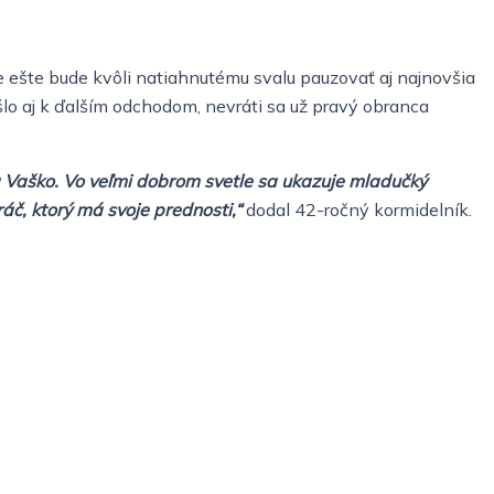
dne ešte bude kvôli natiahnutému svalu pauzovať aj najnovšia
šlo aj k ďalším odchodom, nevráti sa už pravý obranca
ps a Vaško. Vo veľmi dobrom svetle sa ukazuje mladučký
áč, ktorý má svoje prednosti,“
dodal 42-ročný kormidelník.