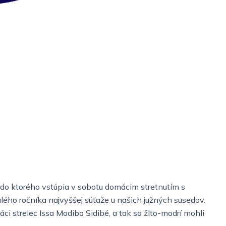
 do ktorého vstúpia v sobotu domácim stretnutím s
ho ročníka najvyššej súťaže u našich južných susedov.
ci strelec Issa Modibo Sidibé, a tak sa žlto-modrí mohli