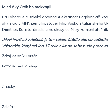
Mladučký Grék ho prekvapil
Pri Laborci je aj srbský obranca Aleksandar Bogdanovič, ktor
akvizícia v MFK Zemplín, stopér Filip Vaško z talianskeho U
Dimitrios Konstantinidis a na skusy do Nitry zamieril útočn
„Noví hráči sú v riešení. Je to v takom štádiu ako na začiat
Volanakis, ktorý má iba 17 rokov. Ak na sebe bude pracovať, 
Zdroj:
denník Korzár
Foto:
Róbert Andrejov
Značky:
Zdieľať: