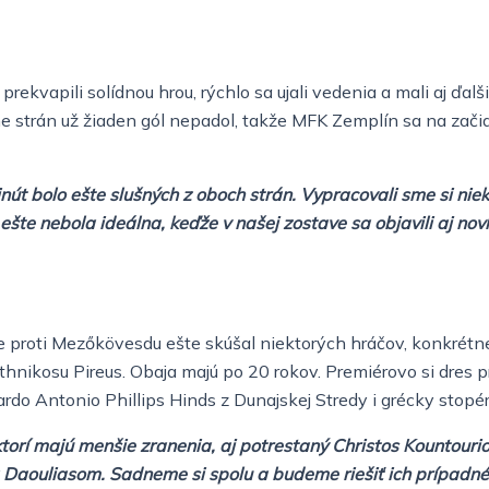
kvapili solídnou hrou, rýchlo sa ujali vedenia a mali aj ďalši
ene strán už žiaden gól nepadol, takže MFK Zemplín sa na začia
út bolo ešte slušných z oboch strán. Vypracovali sme si nieko
ešte nebola ideálna, keďže v našej zostave sa objavili aj nov
 že proti Mezőkövesdu ešte skúšal niektorých hráčov, konkré
nikosu Pireus. Obaja majú po 20 rokov. Premiérovo si dres pr
rdo Antonio Phillips Hinds z Dunajskej Stredy i grécky stopér
torí majú menšie zranenia, aj potrestaný Christos Kountourio
Daouliasom. Sadneme si spolu a budeme riešiť ich prípadné 