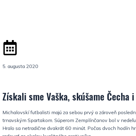
5. augusta 2020
Získali sme Vaška, skúšame Čecha i
Michalovskí futbalisti majú za sebou prvý a zároveň posled
trnavským Spartakom. Súperom Zemplínčanov bol v nedeľu p
Hralo sa netradične dvakrát 60 minút. Počas dvoch hodín hry 
radovať zo skalpu kvalitného protivníka.