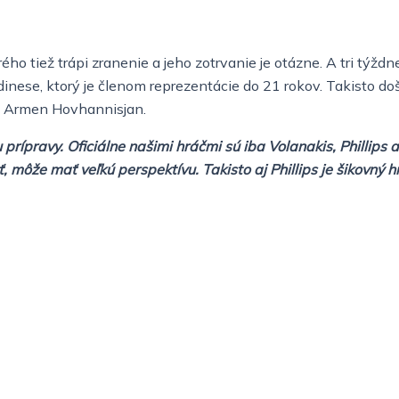
ého tiež trápi zranenie a jeho zotrvanie je otázne. A tri týž
dinese, ktorý je členom reprezentácie do 21 rokov. Takisto do
ík Armen Hovhannisjan.
ku prípravy. Oficiálne našimi hráčmi sú iba Volanakis, Philli
môže mať veľkú perspektívu. Takisto aj Phillips je šikovný hr