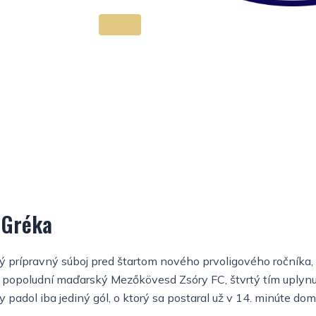
 Gréka
ný prípravný súboj pred štartom nového prvoligového ročníka,
opoludní maďarský Mezőkövesd Zsóry FC, štvrtý tím uplynulé
padol iba jediný gól, o ktorý sa postaral už v 14. minúte domá