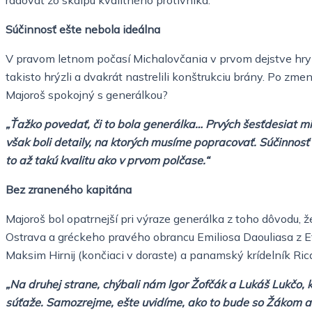
Súčinnosť ešte nebola ideálna
V pravom letnom počasí Michalovčania v prvom dejstve hry pre
takisto hrýzli a dvakrát nastrelili konštrukciu brány. Po zm
Majoroš spokojný s generálkou?
„Ťažko povedať, či to bola generálka… Prvých šesťdesiat min
však boli detaily, na ktorých musíme popracovať. Súčinnosť 
to až takú kvalitu ako v prvom polčase.“
Bez zraneného kapitána
Majoroš bol opatrnejší pri výraze generálka z toho dôvodu,
Ostrava a gréckeho pravého obrancu Emiliosa Daouliasa z Eth
Maksim Hirnij (končiaci v doraste) a panamský krídelník Rica
„Na druhej strane, chýbali nám Igor Žofčák a Lukáš Lukčo, k
súťaže. Samozrejme, ešte uvidíme, ako to bude so Žákom a 