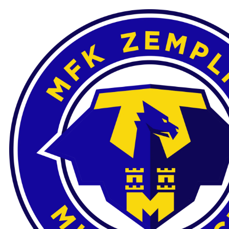
Preskočiť
na
obsah