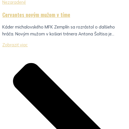
Nezaradené
Cervantes novým mužom v tíme
Káder michalovského MFK Zemplín sa rozrástol o ďalšieho
hráča. Novým mužom v košiari trénera Antona Šoltisa je...
Zobraziť viac