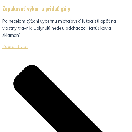
Zopakovať výkon a pridať góly
Po necelom týždni vybehnú michalovskí futbalisti opäť na
vlastný trávnik. Uplynulú nedeľu odchádzali fanúšikovia
sklamaní...
Zobraziť viac