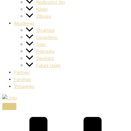
Realizačný tím
Káder
Zápasy
Akadémia
Štruktúra
Dorastenci
Žiaci
Prípravky
Dievčatá
Future team
Partneri
Fanshop
Vstupenky