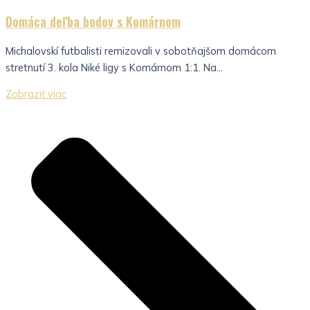
Domáca deľba bodov s Komárnom
Michalovskí futbalisti remizovali v sobotňajšom domácom
stretnutí 3. kola Niké ligy s Komárnom 1:1. Na...
Zobraziť viac