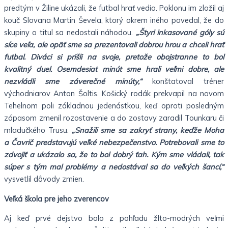
predtým v Žiline ukázali, že futbal hrať vedia. Poklonu im zložil aj
kouč Slovana Martin Ševela, ktorý okrem iného povedal, že do
skupiny o titul sa nedostali náhodou.
„Štyri inkasované góly sú
síce veľa, ale opäť sme sa prezentovali dobrou hrou a chceli hrať
futbal. Diváci si prišli na svoje, pretože obojstranne to bol
kvalitný duel. Osemdesiat minút sme hrali veľmi dobre, ale
nezvládli sme záverečné minúty,“
konštatoval tréner
východniarov Anton Šoltis. Košický rodák prekvapil na novom
Tehelnom poli základnou jedenástkou, keď oproti posledným
zápasom zmenil rozostavenie a do zostavy zaradil Tounkaru či
mladučkého Trusu.
„Snažili sme sa zakryť strany, keďže Moha
a Čavrič predstavujú veľké nebezpečenstvo. Potrebovali sme to
zdvojiť a ukázalo sa, že to bol dobrý ťah. Kým sme vládali, tak
súper s tým mal problémy a nedostával sa do veľkých šancí,“
vysvetlil dôvody zmien.
Veľká škola pre jeho zverencov
Aj keď prvé dejstvo bolo z pohľadu žlto-modrých veľmi