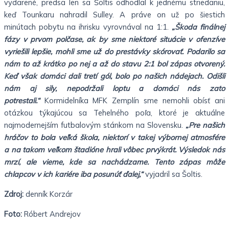
vydarené, predsa len sa Šoltis odhodlal k jednému striedaniu,
keď Tounkaru nahradil Sulley. A práve on už po šiestich
minútach pobytu na ihrisku vyrovnával na 1:1.
„Škoda finálnej
fázy v prvom polčase, ak by sme niektoré situácie v ofenzíve
vyriešili lepšie, mohli sme už do prestávky skórovať. Podarilo sa
nám to až krátko po nej a až do stavu 2:1 bol zápas otvorený.
Keď však domáci dali tretí gól, bolo po našich nádejach. Odišli
nám aj sily, nepodržali loptu a domáci nás zato
potrestali.“
Kormidelníka MFK Zemplín sme nemohli obísť ani
otázkou týkajúcou sa Tehelného poľa, ktoré je aktuálne
najmodernejším futbalovým stánkom na Slovensku.
„Pre našich
hráčov to bola veľká škola, niektorí v takej výbornej atmosfére
a na takom veľkom štadióne hrali vôbec prvýkrát. Výsledok nás
mrzí, ale vieme, kde sa nachádzame. Tento zápas môže
chlapcov v ich kariére iba posunúť ďalej,“
vyjadril sa Šoltis.
Zdroj:
denník Korzár
Foto:
Róbert Andrejov