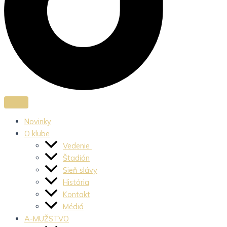
Novinky
O klube
Vedenie
Štadión
Sieň slávy
História
Kontakt
Médiá
A-MUŽSTVO