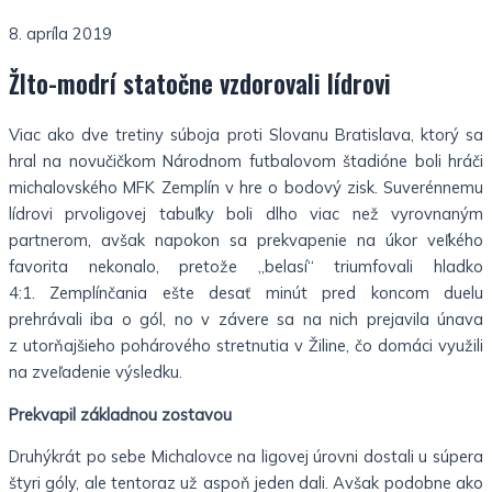
8. apríla 2019
Žlto-modrí statočne vzdorovali lídrovi
Viac ako dve tretiny súboja proti Slovanu Bratislava, ktorý sa
hral na novučičkom Národnom futbalovom štadióne boli hráči
michalovského MFK Zemplín v hre o bodový zisk. Suverénnemu
lídrovi prvoligovej tabuľky boli dlho viac než vyrovnaným
partnerom, avšak napokon sa prekvapenie na úkor veľkého
favorita nekonalo, pretože „belasí“ triumfovali hladko
4:1. Zemplínčania ešte desať minút pred koncom duelu
prehrávali iba o gól, no v závere sa na nich prejavila únava
z utorňajšieho pohárového stretnutia v Žiline, čo domáci využili
na zveľadenie výsledku.
Prekvapil základnou zostavou
Druhýkrát po sebe Michalovce na ligovej úrovni dostali u súpera
štyri góly, ale tentoraz už aspoň jeden dali. Avšak podobne ako