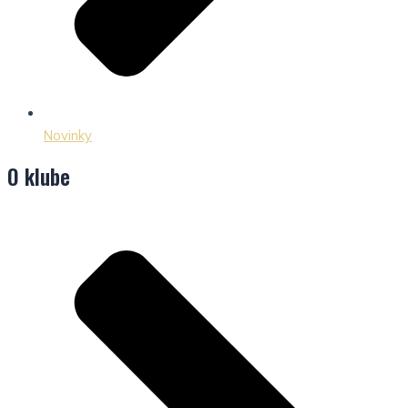
Novinky
O klube