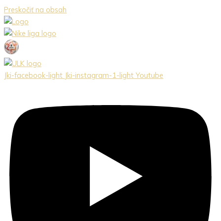
Preskočiť na obsah
Jki-facebook-light
Jki-instagram-1-light
Youtube