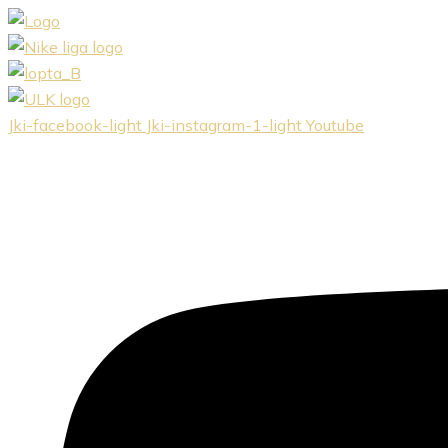
Preskočiť
na
obsah
Jki-facebook-light
Jki-instagram-1-light
Youtube