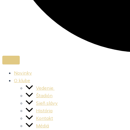
Novinky
O klube
Vedenie
Štadión
Sieň slávy
História
Kontakt
Médiá