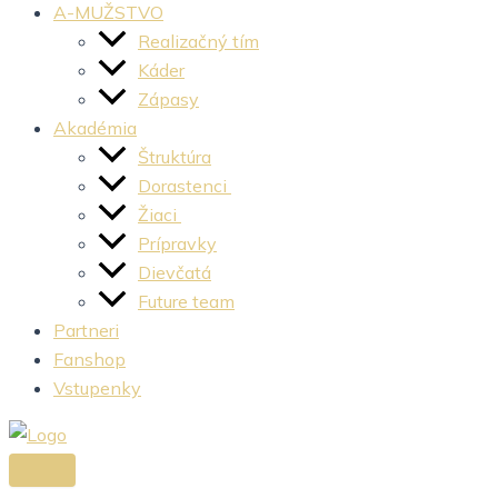
A-MUŽSTVO
Realizačný tím
Káder
Zápasy
Akadémia
Štruktúra
Dorastenci
Žiaci
Prípravky
Dievčatá
Future team
Partneri
Fanshop
Vstupenky