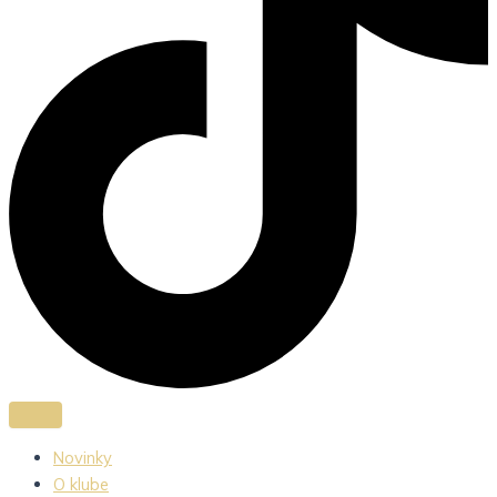
Novinky
O klube