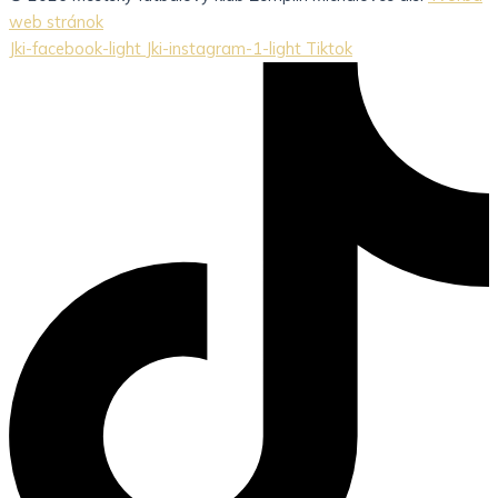
web stránok
Jki-facebook-light
Jki-instagram-1-light
Tiktok