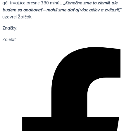
gól trvajúce presne 380 minút.
„Konečne sme to zlomili, ale
budem sa opakovať – mohli sme dať aj viac gólov a zvíťaziť,“
uzavrel Žofčák.
Značky:
Zdieľať: