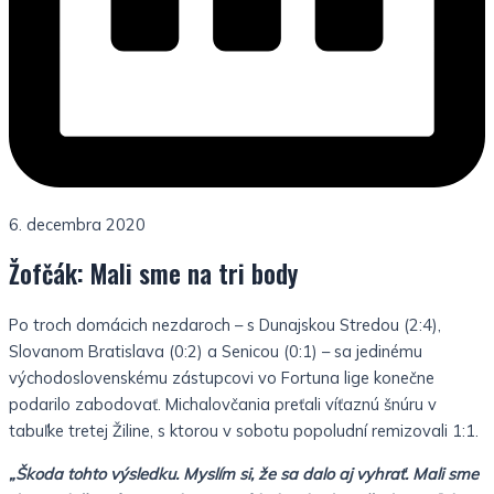
6. decembra 2020
Žofčák: Mali sme na tri body
Po troch domácich nezdaroch – s Dunajskou Stredou (2:4),
Slovanom Bratislava (0:2) a Senicou (0:1) – sa jedinému
východoslovenskému zástupcovi vo Fortuna lige konečne
podarilo zabodovať. Michalovčania preťali víťaznú šnúru v
tabuľke tretej Žiline, s ktorou v sobotu popoludní remizovali 1:1.
„Škoda tohto výsledku. Myslím si, že sa dalo aj vyhrať. Mali sme