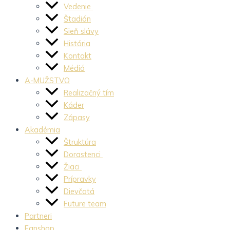
Vedenie
Štadión
Sieň slávy
História
Kontakt
Médiá
A-MUŽSTVO
Realizačný tím
Káder
Zápasy
Akadémia
Štruktúra
Dorastenci
Žiaci
Prípravky
Dievčatá
Future team
Partneri
Fanshop