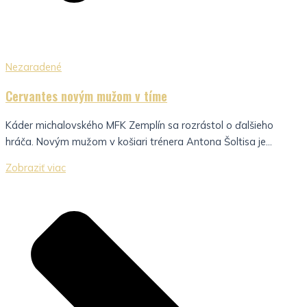
Nezaradené
Cervantes novým mužom v tíme
Káder michalovského MFK Zemplín sa rozrástol o ďalšieho
hráča. Novým mužom v košiari trénera Antona Šoltisa je...
Zobraziť viac