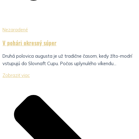
Nezaradené
V pohári okresný súper
Druhá polovica augusta je už tradične časom, kedy žlto-modrí
vstupujú do Slovnaft Cupu. Počas uplynulého víkendu...
Zobraziť viac