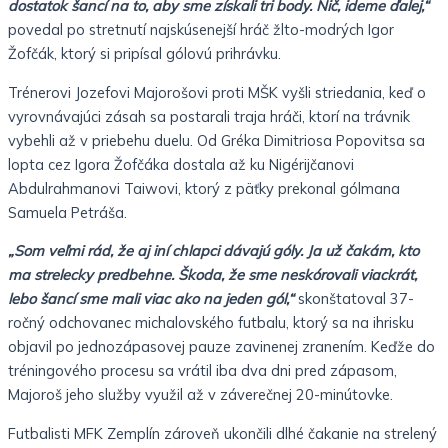
dostatok šancí na to, aby sme získali tri body. Nič, ideme ďalej,“
povedal po stretnutí najskúsenejší hráč žlto-modrých Igor
Žofčák, ktorý si pripísal gólovú prihrávku.
Trénerovi Jozefovi Majorošovi proti MŠK vyšli striedania, keď o
vyrovnávajúci zásah sa postarali traja hráči, ktorí na trávnik
vybehli až v priebehu duelu. Od Gréka Dimitriosa Popovitsa sa
lopta cez Igora Žofčáka dostala až ku Nigérijčanovi
Abdulrahmanovi Taiwovi, ktorý z päťky prekonal gólmana
Samuela Petráša.
„Som veľmi rád, že aj iní chlapci dávajú góly. Ja už čakám, kto
ma strelecky predbehne. Škoda, že sme neskórovali viackrát,
lebo šancí sme mali viac ako na jeden gól,“
skonštatoval 37-
ročný odchovanec michalovského futbalu, ktorý sa na ihrisku
objavil po jednozápasovej pauze zavinenej zranením. Keďže do
tréningového procesu sa vrátil iba dva dni pred zápasom,
Majoroš jeho služby využil až v záverečnej 20-minútovke.
Futbalisti MFK Zemplín zároveň ukončili dlhé čakanie na strelený