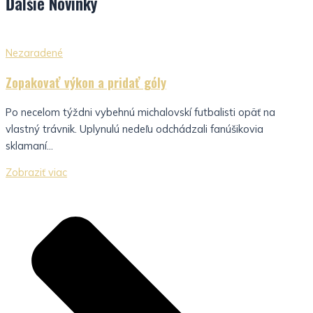
Ďalšie
Novinky
Nezaradené
Zopakovať výkon a pridať góly
Po necelom týždni vybehnú michalovskí futbalisti opäť na
vlastný trávnik. Uplynulú nedeľu odchádzali fanúšikovia
sklamaní...
Zobraziť viac