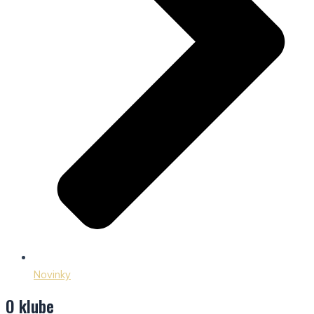
Novinky
O klube