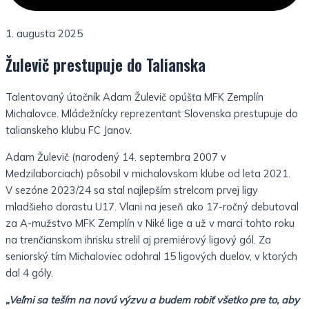
1. augusta 2025
Žulevič prestupuje do Talianska
Talentovaný útočník Adam Žulevič opúšťa MFK Zemplín
Michalovce. Mládežnícky reprezentant Slovenska prestupuje do
talianskeho klubu FC Janov.
Adam Žulevič (narodený 14. septembra 2007 v
Medzilaborciach) pôsobil v michalovskom klube od leta 2021.
V sezóne 2023/24 sa stal najlepším strelcom prvej ligy
mladšieho dorastu U17. Vlani na jeseň ako 17-ročný debutoval
za A-mužstvo MFK Zemplín v Niké lige a už v marci tohto roku
na trenčianskom ihrisku strelil aj premiérový ligový gól. Za
seniorský tím Michaloviec odohral 15 ligových duelov, v ktorých
dal 4 góly.
„Veľmi sa teším na novú výzvu a budem robiť všetko pre to, aby