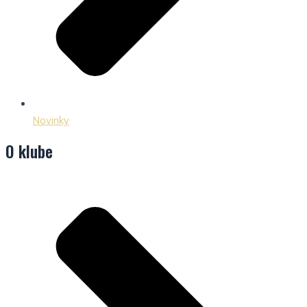
Novinky
O klube