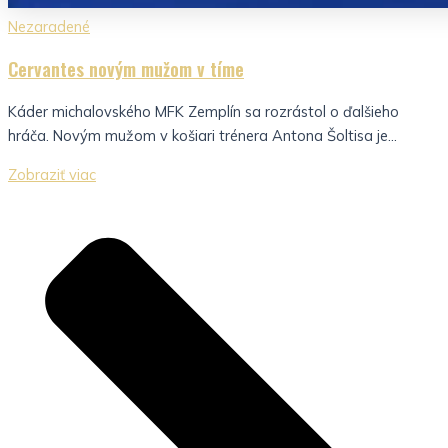
Nezaradené
Cervantes novým mužom v tíme
Káder michalovského MFK Zemplín sa rozrástol o ďalšieho
hráča. Novým mužom v košiari trénera Antona Šoltisa je...
Zobraziť viac