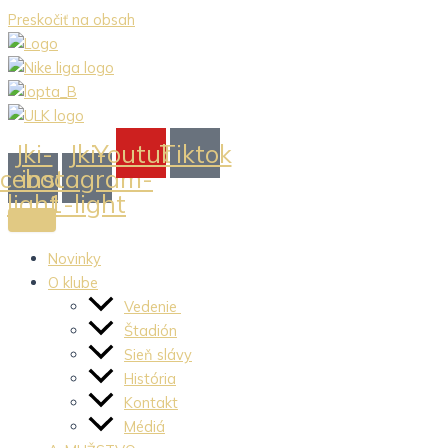
Preskočiť na obsah
Jki-
Jki-
Youtube
Tiktok
acebook-
instagram-
light
1-light
Novinky
O klube
Vedenie
Štadión
Sieň slávy
História
Kontakt
Médiá