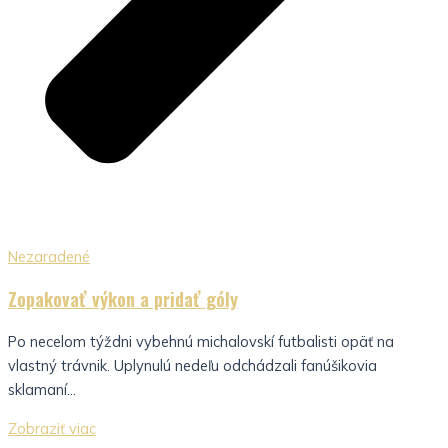
Nezaradené
Zopakovať výkon a pridať góly
Po necelom týždni vybehnú michalovskí futbalisti opäť na
vlastný trávnik. Uplynulú nedeľu odchádzali fanúšikovia
sklamaní...
Zobraziť viac