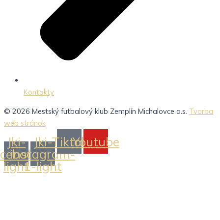
Kontakty
© 2026 Mestský futbalový klub Zemplín Michalovce a.s.
Tvorba
web stránok
Jki-
Jki-
Tiktok
Youtube
acebook-
instagram-
light
1-light