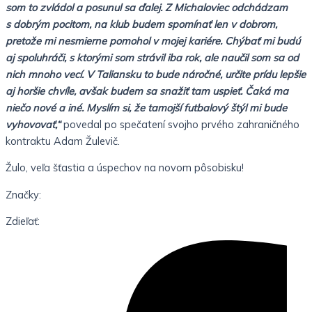
som to zvládol a posunul sa ďalej. Z Michaloviec odchádzam
s dobrým pocitom, na klub budem spomínať len v dobrom,
pretože mi nesmierne pomohol v mojej kariére. Chýbať mi budú
aj spoluhráči, s ktorými som strávil iba rok, ale naučil som sa od
nich mnoho vecí. V Taliansku to bude náročné, určite prídu lepšie
aj horšie chvíle, avšak budem sa snažiť tam uspieť. Čaká ma
niečo nové a iné. Myslím si, že tamojší futbalový štýl mi bude
vyhovovať,“
povedal po spečatení svojho prvého zahraničného
kontraktu Adam Žulevič.
Žulo, veľa šťastia a úspechov na novom pôsobisku!
Značky:
Zdieľať: