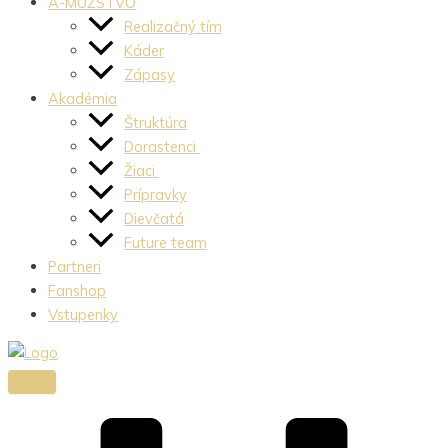
A-MUŽSTVO
Realizačný tím
Káder
Zápasy
Akadémia
Štruktúra
Dorastenci
Žiaci
Prípravky
Dievčatá
Future team
Partneri
Fanshop
Vstupenky