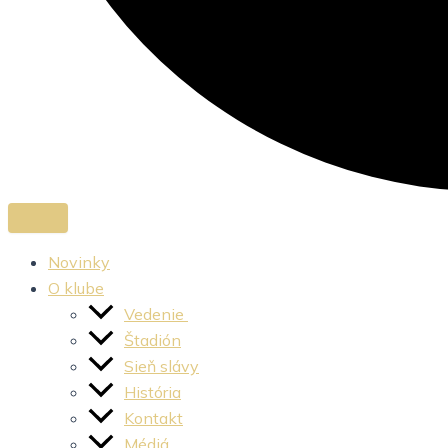
Novinky
O klube
Vedenie
Štadión
Sieň slávy
História
Kontakt
Médiá