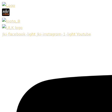
Preskočiť
na
obsah
Jki-facebook-light
Jki-instagram-1-light
Youtube