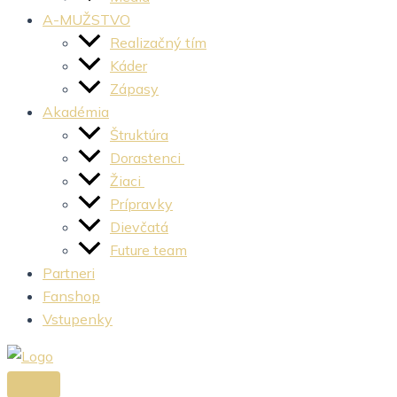
A-MUŽSTVO
Realizačný tím
Káder
Zápasy
Akadémia
Štruktúra
Dorastenci
Žiaci
Prípravky
Dievčatá
Future team
Partneri
Fanshop
Vstupenky