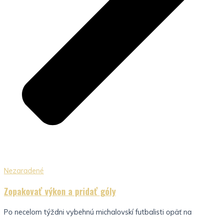
Nezaradené
Zopakovať výkon a pridať góly
Po necelom týždni vybehnú michalovskí futbalisti opäť na