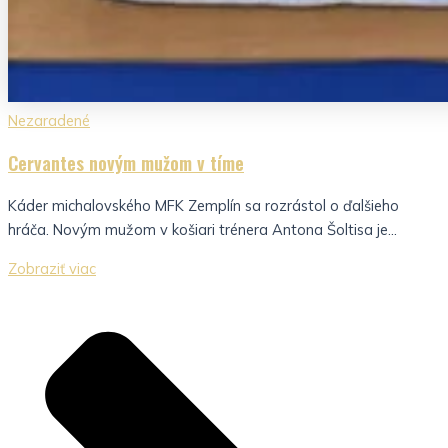
Nezaradené
Cervantes novým mužom v tíme
Káder michalovského MFK Zemplín sa rozrástol o ďalšieho
hráča. Novým mužom v košiari trénera Antona Šoltisa je...
Zobraziť viac