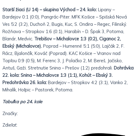
Starší žiaci (U 14) – skupina Východ – 24. kolo:
Lipany –
Bardejov 0:1 (0:0), Pangrác-Piter. MFK Košice – Spišská Nová
Ves 5:2 (3:2), Duchoň 2, Bugis, Kuc, S. Ondira – Regec, Filinský.
Rožňava – Stropkov 1:6 (0:1), Harabín – D. Špak 3, Potoma,
Blanár, Medvic.
Trebišov – Michalovce 1:3 (0:2), Ciganoc 2,
Ebský (Michalovce).
Poprad – Humenné 5:1 (5:0), Lajčák 2, F.
Rácz, Bjalončík, Kováč (Poprad). KAC Košice – Vranov nad
Topľou 0:9 (0:5), M. Ferenc 3, J. Polačko 2, M. Bereš, Jačisko,
Antuš, Gaži. Stretnutie Snina – Prešov (1:2) predohrali.
Dohrávka
22. kola: Snina – Michalovce 1:3 (1:1), Kohút – Ebský 3.
Predohrávka 26. kola:
Bardejov – Stropkov 4:2 (3:1), Vanko 2,
Mihalík, Hoľpic – Pastorek, Potoma.
Tabuľka po 24. kole
Značky:
Zdieľať: