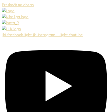
Preskočiť na obsah
Jki-facebook-light
Jki-instagram-1-light
Youtube