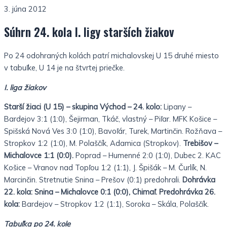
3. júna 2012
Súhrn 24. kola I. ligy starších žiakov
Po 24 odohraných kolách patrí michalovskej U 15 druhé miesto
v tabuľke, U 14 je na štvrtej priečke.
I. liga žiakov
Starší žiaci (U 15) – skupina Východ – 24. kolo:
Lipany –
Bardejov 3:1 (1:0), Šejirman, Tkáč, vlastný – Piľar. MFK Košice –
Spišská Nová Ves 3:0 (1:0), Bavoľár, Turek, Martinčin. Rožňava –
Stropkov 1:2 (1:0), M. Polaščík, Adamica (Stropkov).
Trebišov –
Michalovce 1:1 (0:0).
Poprad – Humenné 2:0 (1:0), Dubec 2. KAC
Košice – Vranov nad Topľou 1:2 (1:1), J. Špišák – M. Čurlík, N.
Marcinčin. Stretnutie Snina – Prešov (0:1) predohrali.
Dohrávka
22. kola: Snina – Michalovce 0:1 (0:0), Chimaľ. Predohrávka 26.
kola:
Bardejov – Stropkov 1:2 (1:1), Soroka – Skála, Polaščík.
Tabuľka po 24. kole