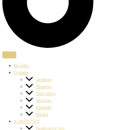
Novinky
O klube
Vedenie
Štadión
Sieň slávy
História
Kontakt
Médiá
A-MUŽSTVO
Realizačný tím