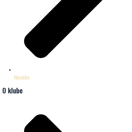
Novinky
O klube