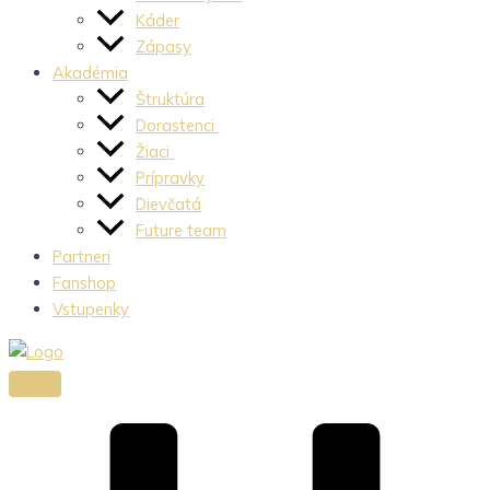
Káder
Zápasy
Akadémia
Štruktúra
Dorastenci
Žiaci
Prípravky
Dievčatá
Future team
Partneri
Fanshop
Vstupenky