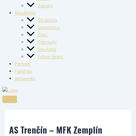
Zápasy
Akadémia
Štruktúra
Dorastenci
Žiaci
Prípravky
Dievčatá
Future team
Partneri
Fanshop
Vstupenky
AS Trenčín – MFK Zemplín