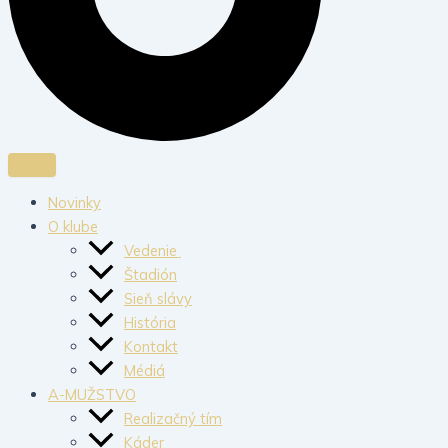
Novinky
O klube
Vedenie
Štadión
Sieň slávy
História
Kontakt
Médiá
A-MUŽSTVO
Realizačný tím
Káder