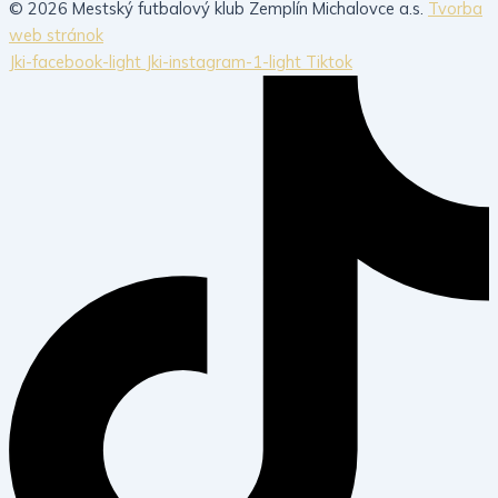
© 2026 Mestský futbalový klub Zemplín Michalovce a.s.
Tvorba
web stránok
Jki-facebook-light
Jki-instagram-1-light
Tiktok