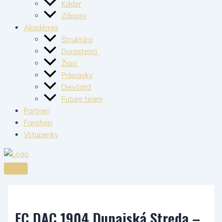
Káder
Zápasy
Akadémia
Štruktúra
Dorastenci
Žiaci
Prípravky
Dievčatá
Future team
Partneri
Fanshop
Vstupenky
FC DAC 1904 Dunajská Streda –