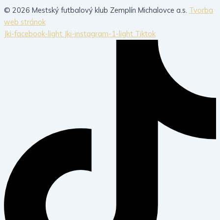
© 2026 Mestský futbalový klub Zemplín Michalovce a.s.
Tvorba
web stránok
Jki-facebook-light
Jki-instagram-1-light
Tiktok