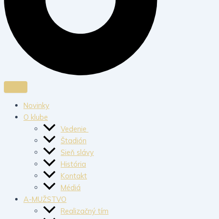
Novinky
O klube
Vedenie
Štadión
Sieň slávy
História
Kontakt
Médiá
A-MUŽSTVO
Realizačný tím