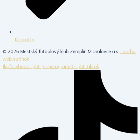
Kontakty
© 2026 Mestský futbalový klub Zemplín Michalovce a.s.
Tvorba
web stránok
Jki-facebook-light
Jki-instagram-1-light
Tiktok