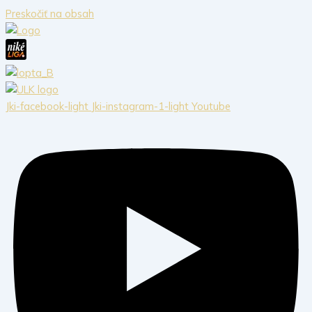
Preskočiť na obsah
Jki-facebook-light
Jki-instagram-1-light
Youtube