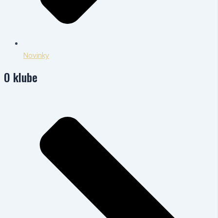
Novinky
O klube