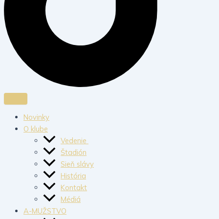
Novinky
O klube
Vedenie
Štadión
Sieň slávy
História
Kontakt
Médiá
A-MUŽSTVO