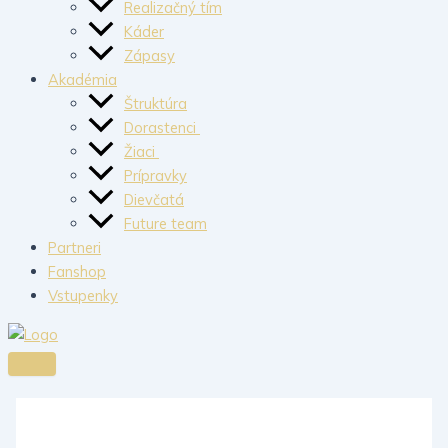
Realizačný tím
Káder
Zápasy
Akadémia
Štruktúra
Dorastenci
Žiaci
Prípravky
Dievčatá
Future team
Partneri
Fanshop
Vstupenky