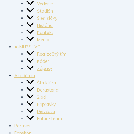
Vedenie
Štadión
Sieň slávy
História
Kontakt
Médiá
A-MUŽSTVO
Realizačný tím
Káder
Zápasy
Akadémia
Štruktúra
Dorastenci
Žiaci
Prípravky
Dievčatá
Future team
Partneri
Fanshop