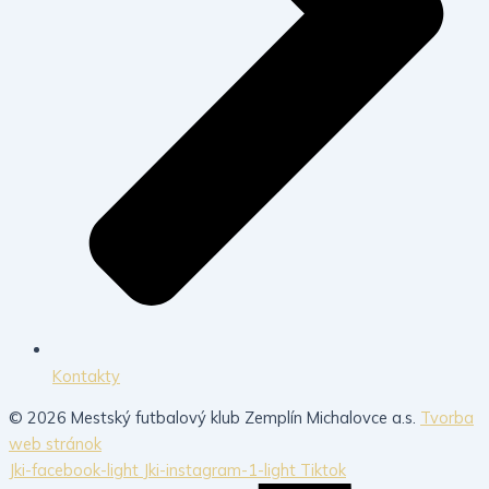
Kontakty
© 2026 Mestský futbalový klub Zemplín Michalovce a.s.
Tvorba
web stránok
Jki-facebook-light
Jki-instagram-1-light
Tiktok