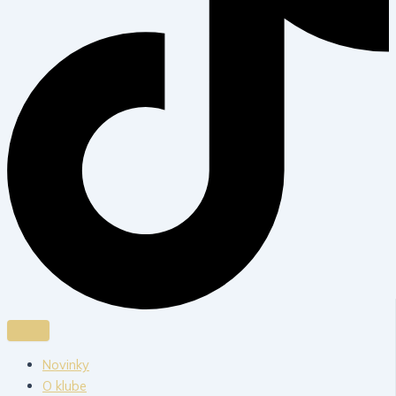
Novinky
O klube