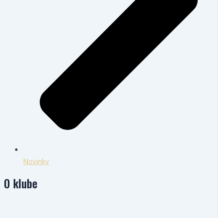
Novinky
O klube