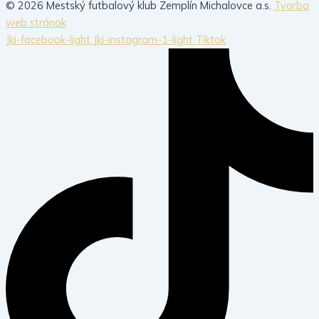
© 2026 Mestský futbalový klub Zemplín Michalovce a.s.
Tvorba
web stránok
Jki-facebook-light
Jki-instagram-1-light
Tiktok