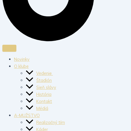
Novinky
O klube
Vedenie
Štadión
Sieň slávy
História
Kontakt
Médiá
A-MUŽSTVO
Realizačný tím
Káder