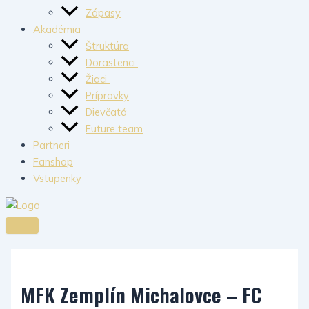
Zápasy
Akadémia
Štruktúra
Dorastenci
Žiaci
Prípravky
Dievčatá
Future team
Partneri
Fanshop
Vstupenky
MFK Zemplín Michalovce – FC