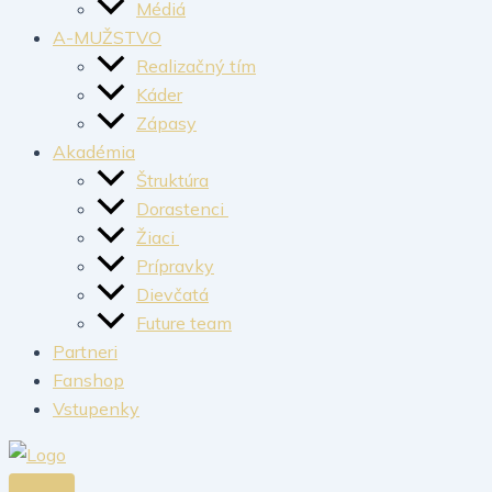
Médiá
A-MUŽSTVO
Realizačný tím
Káder
Zápasy
Akadémia
Štruktúra
Dorastenci
Žiaci
Prípravky
Dievčatá
Future team
Partneri
Fanshop
Vstupenky