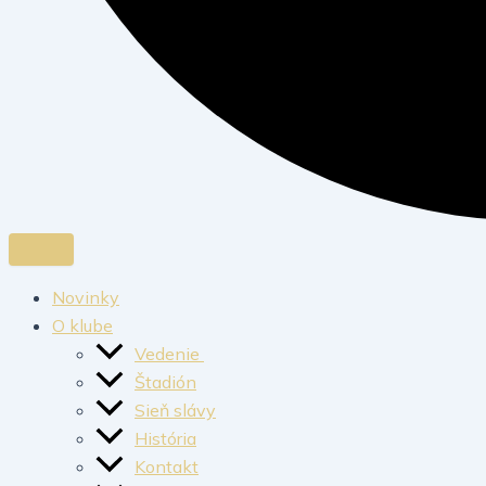
Novinky
O klube
Vedenie
Štadión
Sieň slávy
História
Kontakt