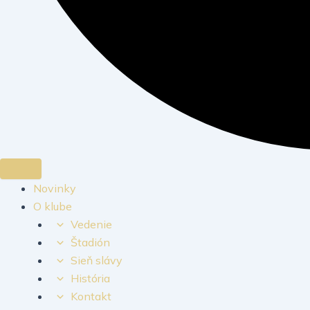
Novinky
O klube
Vedenie
Štadión
Sieň slávy
História
Kontakt