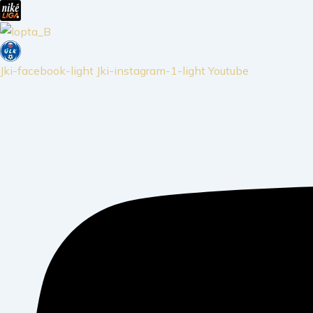
Jki-facebook-light
Jki-instagram-1-light
Youtube