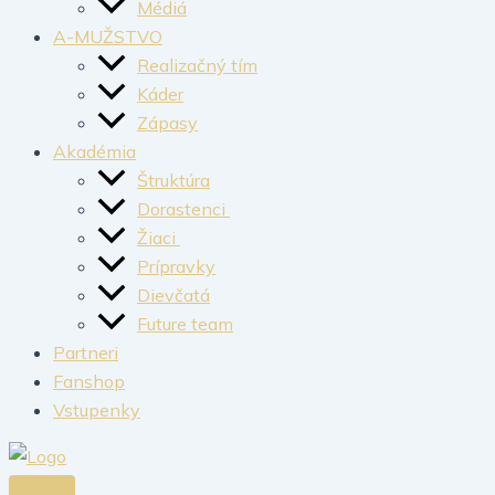
Médiá
A-MUŽSTVO
Realizačný tím
Káder
Zápasy
Akadémia
Štruktúra
Dorastenci
Žiaci
Prípravky
Dievčatá
Future team
Partneri
Fanshop
Vstupenky